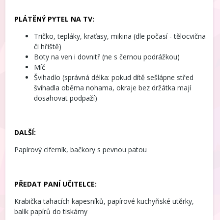
PLÁTĚNÝ PYTEL NA TV:
Tričko, tepláky, kraťasy, mikina (dle počasí - tělocvična
či hřiště)
Boty na ven i dovnitř (ne s černou podrážkou)
Míč
Švihadlo (správná délka: pokud dítě sešlápne střed
švihadla oběma nohama, okraje bez držátka mají
dosahovat podpaží)
DALŠÍ:
Papírový ciferník, bačkory s pevnou patou
PŘEDAT PANÍ UČITELCE:
Krabička tahacích kapesníků, papírové kuchyňské utěrky,
balík papírů do tiskárny