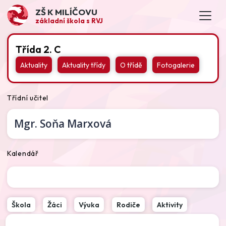
ZŠ K MILÍČOVU
základní škola s RVJ
Třída 2. C
Aktuality
Aktuality třídy
O třídě
Fotogalerie
Třídní učitel
Mgr.
Soňa Marxová
Kalendář
Škola
Žáci
Výuka
Rodiče
Aktivity