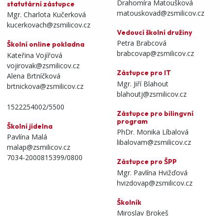
Drahomíra Matoušková
statutární zástupce
matouskovad@zsmilicov.cz
Mgr. Charlota Kučerková
kucerkovach@zsmilicov.cz
Vedoucí školní družiny
Petra Brabcová
Školní online pokladna
brabcovap@zsmilicov.cz
Kateřina Vojířová
vojirovak@zsmilicov.cz
Zástupce pro IT
Alena Brtníčková
Mgr. Jiří Blahout
brtnickova@zsmilicov.cz
blahoutj@zsmilicov.cz
1522254002/5500
Zástupce pro bilingvní
program
Školní jídelna
PhDr. Monika Líbalová
Pavlína Malá
libalovam@zsmilicov.cz
malap@zsmilicov.cz
7034-2000815399/0800
Zástupce pro ŠPP
Mgr. Pavlína Hvižďová
hvizdovap@zsmilicov.cz
Školník
Miroslav Brokeš