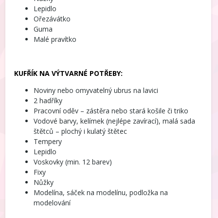
Lepidlo
Ořezávátko
Guma
Malé pravítko
KUFŘÍK NA VÝTVARNÉ POTŘEBY:
Noviny nebo omyvatelný ubrus na lavici
2 hadříky
Pracovní oděv – zástěra nebo stará košile či triko
Vodové barvy, kelímek (nejlépe zavírací), malá sada
štětců – plochý i kulatý štětec
Tempery
Lepidlo
Voskovky (min. 12 barev)
Fixy
Nůžky
Modelína, sáček na modelínu, podložka na
modelování