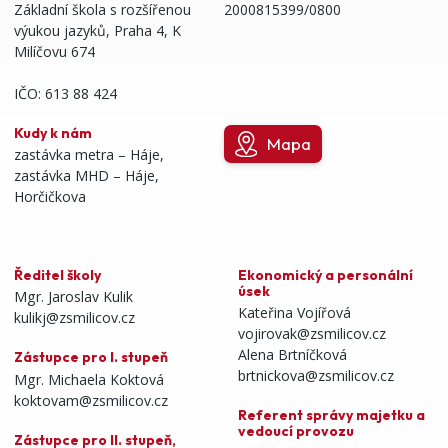
Základní škola s rozšířenou
2000815399/0800
výukou jazyků, Praha 4, K
Milíčovu 674
IČO: 613 88 424
Kudy k nám
Mapa
zastávka metra – Háje,
zastávka MHD – Háje,
Horčičkova
Ředitel školy
Ekonomický a personální
úsek
Mgr. Jaroslav Kulik
Kateřina Vojířová
kulikj@zsmilicov.cz
vojirovak@zsmilicov.cz
Alena Brtníčková
Zástupce pro I. stupeň
brtnickova@zsmilicov.cz
Mgr. Michaela Koktová
koktovam@zsmilicov.cz
Referent správy majetku a
vedoucí provozu
Zástupce pro II. stupeň,