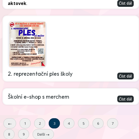
aktovek
.
Číst dál
2. reprezentační ples školy
Číst dál
Školní e-shop s merchem
Číst dál
1
2
3
4
5
6
7
8
9
Další