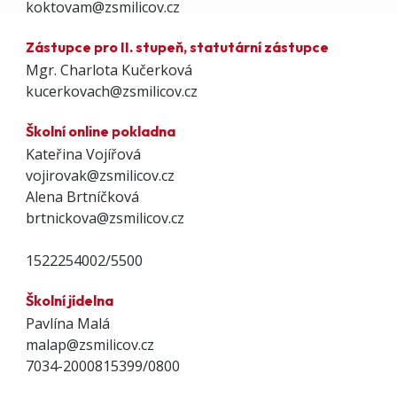
koktovam@zsmilicov.cz
Zástupce pro II. stupeň, statutární zástupce
Mgr. Charlota Kučerková
kucerkovach@zsmilicov.cz
Školní online pokladna
Kateřina Vojířová
vojirovak@zsmilicov.cz
Alena Brtníčková
brtnickova@zsmilicov.cz
1522254002/5500
Školní jídelna
Pavlína Malá
malap@zsmilicov.cz
7034-2000815399/0800