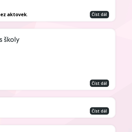
bez aktovek
.
Číst dál
s školy
Číst dál
Číst dál