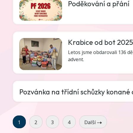
Poděkování a přání
Krabice od bot 2025
Letos jsme obdarovali 136 d
advent.
Pozvánka na třídní schůzky konané d
1
2
3
4
Další