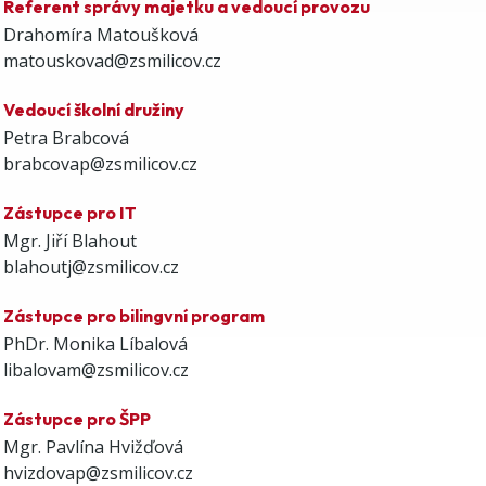
Referent správy majetku a vedoucí provozu
Drahomíra Matoušková
matouskovad@zsmilicov.cz
Vedoucí školní družiny
Petra Brabcová
brabcovap@zsmilicov.cz
Zástupce pro IT
Mgr. Jiří Blahout
blahoutj@zsmilicov.cz
Zástupce pro bilingvní program
PhDr. Monika Líbalová
libalovam@zsmilicov.cz
Zástupce pro ŠPP
Mgr. Pavlína Hvižďová
hvizdovap@zsmilicov.cz