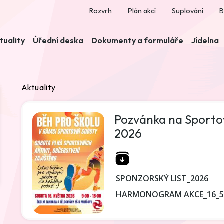
Rozvrh
Plán akcí
Suplování
B
tuality
Úřední deska
Dokumenty a formuláře
Jídelna
Aktuality
Pozvánka na Sportovn
2026
SPONZORSKÝ LIST_2026
HARMONOGRAM AKCE_16_5