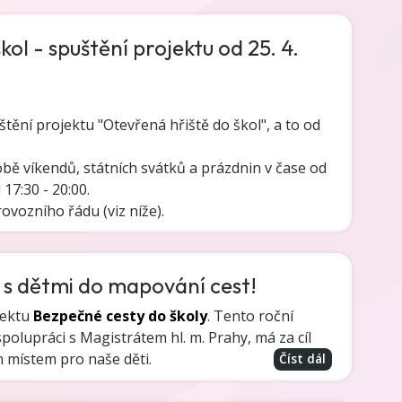
ol - spuštění projektu od 25. 4.
tění projektu "Otevřená hřiště do škol", a to od
obě víkendů, státních svátků a prázdnin v čase od
 17:30 - 20:00.
vozního řádu (viz níže).
e s dětmi do mapování cest!
jektu
Bezpečné cesty do školy
. Tento roční
polupráci s Magistrátem hl. m. Prahy, má za cíl
m místem pro naše děti.
Číst dál