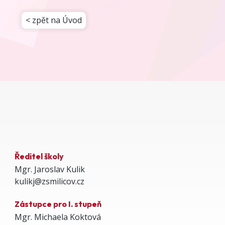
< zpět na Úvod
Ředitel školy
Mgr. Jaroslav Kulik
kulikj@zsmilicov.cz
Zástupce pro I. stupeň
Mgr. Michaela Koktová