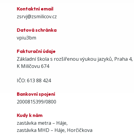
Kontaktní email
zsrvj@zsmilicov.cz
Datová schránka
vpiu3bm
Fakturační údaje
Základní škola s rozšířenou výukou jazyků, Praha 4,
K Milíčovu 674
IČO: 613 88 424
Bankovní spojení
2000815399/0800
Kudy k nám
zastávka metra – Háje,
zastávka MHD – Háje, Horčičkova