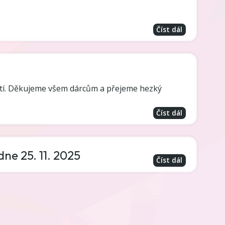
Číst dál
ětí. Děkujeme všem dárcům a přejeme hezký
Číst dál
ne 25. 11. 2025
Číst dál