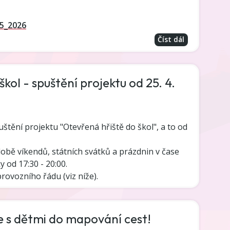
5_2026
Číst dál
kol - spuštění projektu od 25. 4.
štění projektu "Otevřená hřiště do škol", a to od
době víkendů, státních svátků a prázdnin v čase
y od 17:30 - 20:00.
ovozního řádu (viz níže).
e s dětmi do mapování cest!