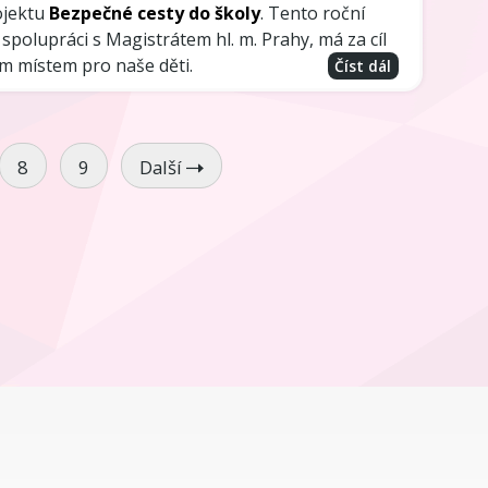
ojektu
Bezpečné cesty do školy
. Tento roční
spolupráci s Magistrátem hl. m. Prahy, má za cíl
ím místem pro naše děti.
Číst dál
8
9
Další