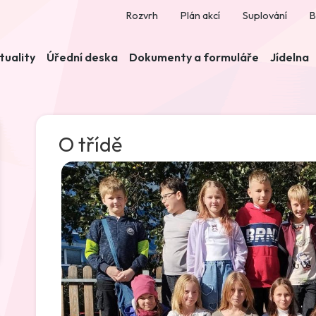
Rozvrh
Plán akcí
Suplování
B
tuality
Úřední deska
Dokumenty a formuláře
Jídelna
O třídě