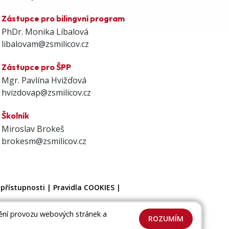
Zástupce pro bilingvní program
PhDr. Monika Líbalová
libalovam@zsmilicov.cz
Zástupce pro ŠPP
Mgr. Pavlína Hvižďová
hvizdovap@zsmilicov.cz
Školník
Miroslav Brokeš
brokesm@zsmilicov.cz
 přístupnosti
|
Pravidla COOKIES
|
tění provozu webových stránek a
ROZUMÍM