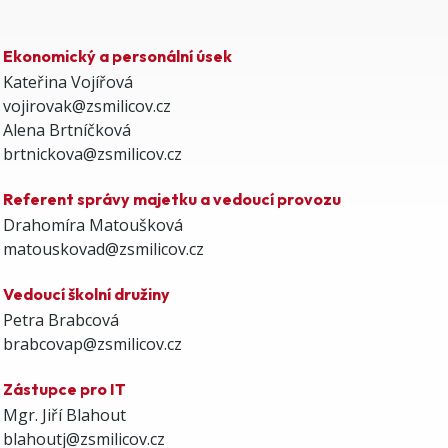
Ekonomický a personální úsek
Kateřina Vojířová
vojirovak@zsmilicov.cz
Alena Brtníčková
brtnickova@zsmilicov.cz
Referent správy majetku a vedoucí provozu
Drahomíra Matoušková
matouskovad@zsmilicov.cz
Vedoucí školní družiny
Petra Brabcová
brabcovap@zsmilicov.cz
Zástupce pro IT
Mgr. Jiří Blahout
blahoutj@zsmilicov.cz