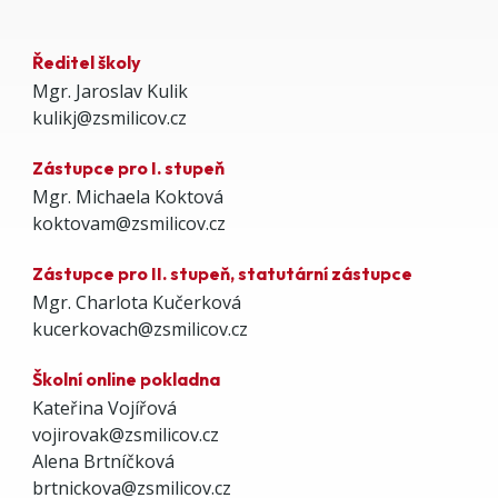
Ředitel školy
Mgr. Jaroslav Kulik
kulikj@zsmilicov.cz
Zástupce pro I. stupeň
Mgr. Michaela Koktová
koktovam@zsmilicov.cz
Zástupce pro II. stupeň, statutární zástupce
Mgr. Charlota Kučerková
kucerkovach@zsmilicov.cz
Školní online pokladna
Kateřina Vojířová
vojirovak@zsmilicov.cz
Alena Brtníčková
brtnickova@zsmilicov.cz