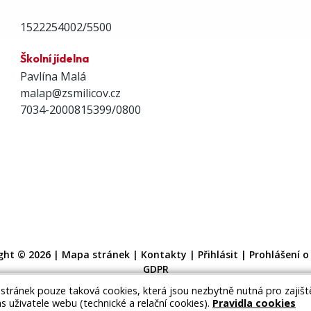
1522254002/5500
Školní jídelna
Pavlína Malá
malap@zsmilicov.cz
7034-2000815399/0800
ght © 2026 |
Mapa stránek
|
Kontakty
|
Přihlásit
|
Prohlášení o
GDPR
 stránek pouze taková cookies, která jsou nezbytně nutná pro zajiš
as uživatele webu (technické a relační cookies).
Pravidla cookies