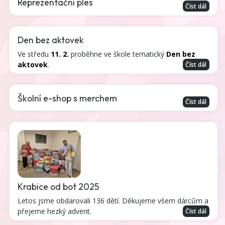
Reprezentační ples
Číst dál
Den bez aktovek
Ve středu
11. 2.
proběhne ve škole tematický
Den bez
aktovek
.
Číst dál
Školní e-shop s merchem
Číst dál
Krabice od bot 2025
Letos jsme obdarovali 136 dětí. Děkujeme všem dárcům a
přejeme hezký advent.
Číst dál