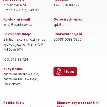
K Milíčovu 674,
+420 226 807 223
Praha 4 – Háje, 149 00
Kontaktní email
Datová schránka
zsrvj@zsmilicov.cz
vpiu3bm
Fakturační údaje
Bankovní spojení
Základní škola s rozšířenou
2000815399/0800
výukou jazyků, Praha 4, K
Milíčovu 674
IČO: 613 88 424
Kudy k nám
Mapa
zastávka metra – Háje,
zastávka MHD – Háje,
Horčičkova
Ředitel školy
Ekonomický a personální
úsek