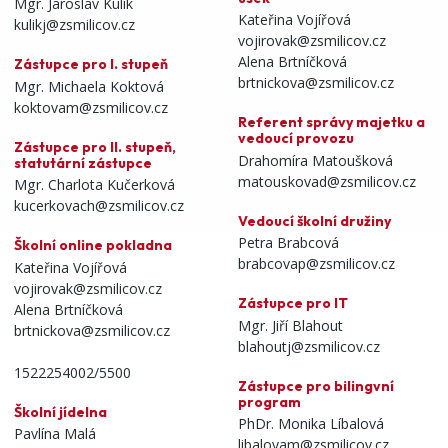
Mgr. Jaroslav Kulik
Kateřina Vojířová
kulikj@zsmilicov.cz
vojirovak@zsmilicov.cz
Alena Brtníčková
Zástupce pro I. stupeň
brtnickova@zsmilicov.cz
Mgr. Michaela Koktová
koktovam@zsmilicov.cz
Referent správy majetku a
vedoucí provozu
Zástupce pro II. stupeň,
Drahomíra Matoušková
statutární zástupce
matouskovad@zsmilicov.cz
Mgr. Charlota Kučerková
kucerkovach@zsmilicov.cz
Vedoucí školní družiny
Petra Brabcová
Školní online pokladna
brabcovap@zsmilicov.cz
Kateřina Vojířová
vojirovak@zsmilicov.cz
Zástupce pro IT
Alena Brtníčková
Mgr. Jiří Blahout
brtnickova@zsmilicov.cz
blahoutj@zsmilicov.cz
1522254002/5500
Zástupce pro bilingvní
program
Školní jídelna
PhDr. Monika Líbalová
Pavlína Malá
libalovam@zsmilicov.cz