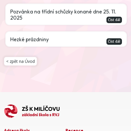
Pozvánka na třídní schůzky konané dne 25. 11.
2025
Číst dál
Hezké prázdniny
Číst dál
< zpět na Úvod
Adresa školy
Recepce