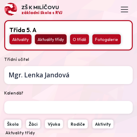
ZŠ K MILÍČOVU
základní škola s RVJ
Třída 5. A
Aktuality
Aktuality třídy
O třídě
Fotogalerie
Třídní učitel
Mgr.
Lenka Jandová
Kalendář
Škola
Žáci
Výuka
Rodiče
Aktivity
Aktuality třídy