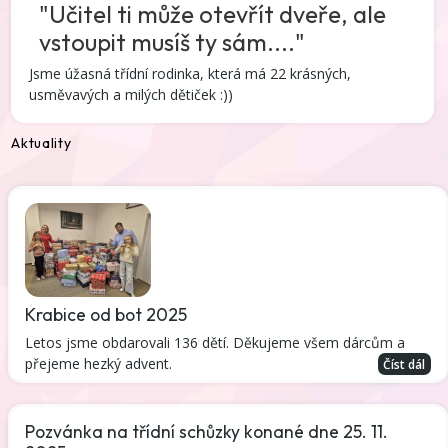
"Učitel ti může otevřít dveře, ale
vstoupit musíš ty sám...."
Jsme úžasná třídní rodinka, která má 22 krásných,
usměvavých a milých dětiček :))
Aktuality
Krabice od bot 2025
Letos jsme obdarovali 136 dětí. Děkujeme všem dárcům a
přejeme hezký advent.
Číst dál
Pozvánka na třídní schůzky konané dne 25. 11.