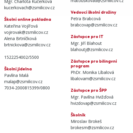
matouskovad@zsmilicov.cz
Mgr. Charlota Kučerková
kucerkovach@zsmilicov.cz
Vedoucí školní družiny
Petra Brabcová
Školní online pokladna
brabcovap@zsmilicov.cz
Kateřina Vojířová
vojirovak@zsmilicov.cz
Zástupce pro IT
Alena Brtníčková
Mgr. Jiří Blahout
brtnickova@zsmilicov.cz
blahoutj@zsmilicov.cz
1522254002/5500
Zástupce pro bilingvní
program
Školní jídelna
PhDr. Monika Líbalová
Pavlína Malá
libalovam@zsmilicov.cz
malap@zsmilicov.cz
7034-2000815399/0800
Zástupce pro ŠPP
Mgr. Pavlína Hvižďová
hvizdovap@zsmilicov.cz
Školník
Miroslav Brokeš
brokesm@zsmilicov.cz