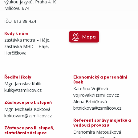
výukou jazyků, Praha 4, K
Milíčovu 674
IČO: 613 88 424
Kudy k nám
Mapa
zastávka metra – Háje,
zastávka MHD – Háje,
Horčičkova
Ředitel školy
Ekonomický a personální
úsek
Mgr. Jaroslav Kulik
Kateřina Vojířová
kulikj@zsmilicov.cz
vojirovak@zsmilicov.cz
Alena Brtníčková
Zástupce pro I. stupeň
brtnickova@zsmilicov.cz
Mgr. Michaela Koktová
koktovam@zsmilicov.cz
Referent správy majetku a
vedoucí provozu
Zástupce pro II. stupeň,
Drahomíra Matoušková
statutární zástupce