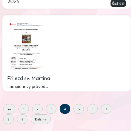
2025
Číst dál
Příjezd sv. Martina
Lampionový průvod...
1
2
3
4
5
6
7
8
9
Další