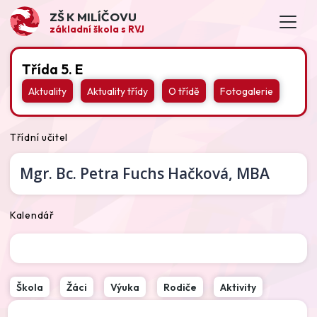
ZŠ K MILÍČOVU
základní škola s RVJ
Třída 5. E
Aktuality
Aktuality třídy
O třídě
Fotogalerie
Třídní učitel
Mgr. Bc.
Petra Fuchs Hačková,
MBA
Kalendář
Škola
Žáci
Výuka
Rodiče
Aktivity