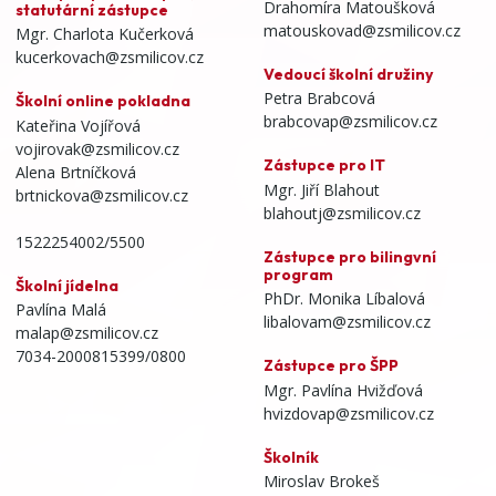
Drahomíra Matoušková
statutární zástupce
matouskovad@zsmilicov.cz
Mgr. Charlota Kučerková
kucerkovach@zsmilicov.cz
Vedoucí školní družiny
Petra Brabcová
Školní online pokladna
brabcovap@zsmilicov.cz
Kateřina Vojířová
vojirovak@zsmilicov.cz
Zástupce pro IT
Alena Brtníčková
Mgr. Jiří Blahout
brtnickova@zsmilicov.cz
blahoutj@zsmilicov.cz
1522254002/5500
Zástupce pro bilingvní
program
Školní jídelna
PhDr. Monika Líbalová
Pavlína Malá
libalovam@zsmilicov.cz
malap@zsmilicov.cz
7034-2000815399/0800
Zástupce pro ŠPP
Mgr. Pavlína Hvižďová
hvizdovap@zsmilicov.cz
Školník
Miroslav Brokeš