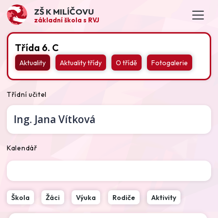
ZŠ K MILÍČOVU
základní škola s RVJ
Třída 6. C
Aktuality
Aktuality třídy
O třídě
Fotogalerie
Třídní učitel
Ing.
Jana Vítková
Kalendář
Škola
Žáci
Výuka
Rodiče
Aktivity