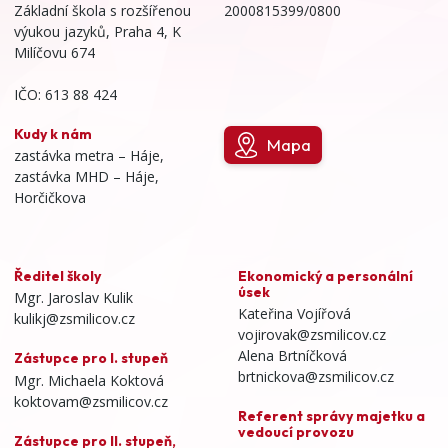
Základní škola s rozšířenou
2000815399/0800
výukou jazyků, Praha 4, K
Milíčovu 674
IČO: 613 88 424
Kudy k nám
Mapa
zastávka metra – Háje,
zastávka MHD – Háje,
Horčičkova
Ředitel školy
Ekonomický a personální
úsek
Mgr. Jaroslav Kulik
Kateřina Vojířová
kulikj@zsmilicov.cz
vojirovak@zsmilicov.cz
Alena Brtníčková
Zástupce pro I. stupeň
brtnickova@zsmilicov.cz
Mgr. Michaela Koktová
koktovam@zsmilicov.cz
Referent správy majetku a
vedoucí provozu
Zástupce pro II. stupeň,