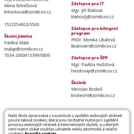
Zástupce pro IT
Alena Brtníčková
Mgr. Jiří Blahout
brtnickova@zsmilicov.cz
blahoutj@zsmilicov.cz
1522254002/5500
Zástupce pro bilingvní
program
Školní jídelna
PhDr. Monika Líbalová
Pavlína Malá
libalovam@zsmilicov.cz
malap@zsmilicov.cz
7034-2000815399/0800
Zástupce pro ŠPP
Mgr. Pavlína Hvižďová
hvizdovap@zsmilicov.cz
Školník
Miroslav Brokeš
brokesm@zsmilicov.cz
Naše škola zpracovává v souvislosti s využitím webových stránek
pouze taková cookies, která jsou nezbytně nutná pro zajištění
Všechna práva vyhrazena. Copyright © 2026 |
provozu webových stránek a internetových služeb, a u kterých
není nutno získat souhlas uživatele webu (technické a relační
Mapa stránek
|
Kontakty
|
Přihlásit
|
Prohlášení
cookies).
Pravidla cookies