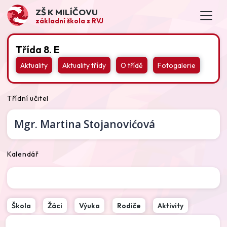
ZŠ K MILÍČOVU
základní škola s RVJ
Třída 8. E
Aktuality
Aktuality třídy
O třídě
Fotogalerie
Třídní učitel
Mgr.
Martina Stojanovićová
Kalendář
Škola
Žáci
Výuka
Rodiče
Aktivity