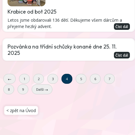
Krabice od bot 2025
Letos jsme obdarovali 136 dětí. Děkujeme všem dárcům a
přejeme hezký advent.
Číst dál
Pozvánka na třídní schůzky konané dne 25. 11.
2025
Číst dál
1
2
3
4
5
6
7
8
9
Další
< zpět na Úvod