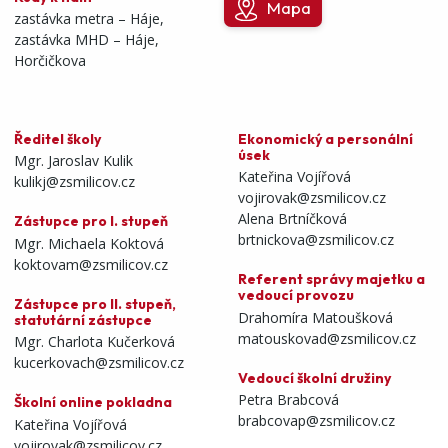
Mapa
zastávka metra – Háje,
zastávka MHD – Háje,
Horčičkova
Ředitel školy
Ekonomický a personální
úsek
Mgr. Jaroslav Kulik
Kateřina Vojířová
kulikj@zsmilicov.cz
vojirovak@zsmilicov.cz
Alena Brtníčková
Zástupce pro I. stupeň
brtnickova@zsmilicov.cz
Mgr. Michaela Koktová
koktovam@zsmilicov.cz
Referent správy majetku a
vedoucí provozu
Zástupce pro II. stupeň,
Drahomíra Matoušková
statutární zástupce
matouskovad@zsmilicov.cz
Mgr. Charlota Kučerková
kucerkovach@zsmilicov.cz
Vedoucí školní družiny
Petra Brabcová
Školní online pokladna
brabcovap@zsmilicov.cz
Kateřina Vojířová
vojirovak@zsmilicov.cz