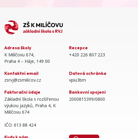
Adresa školy
Recepce
K Milíčovu 674,
+420 226 807 223
Praha 4 – Háje, 149 00
Kontaktní email
Datová schránka
zsrvj@zsmilicov.cz
vpiu3bm
Fakturační údaje
Bankovní spojení
Základní škola s rozšířenou
2000815399/0800
výukou jazyků, Praha 4, K
Milíčovu 674
IČO: 613 88 424
Kudy k nám