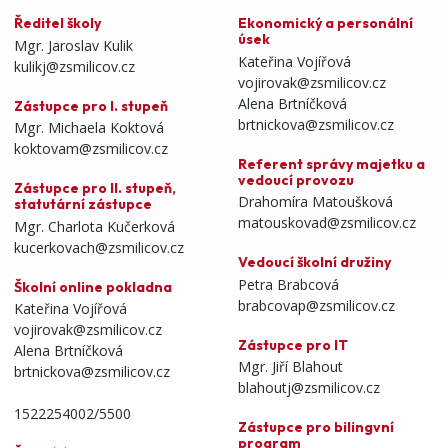
Ředitel školy
Ekonomický a personální
úsek
Mgr. Jaroslav Kulik
Kateřina Vojířová
kulikj@zsmilicov.cz
vojirovak@zsmilicov.cz
Alena Brtníčková
Zástupce pro I. stupeň
brtnickova@zsmilicov.cz
Mgr. Michaela Koktová
koktovam@zsmilicov.cz
Referent správy majetku a
vedoucí provozu
Zástupce pro II. stupeň,
Drahomíra Matoušková
statutární zástupce
matouskovad@zsmilicov.cz
Mgr. Charlota Kučerková
kucerkovach@zsmilicov.cz
Vedoucí školní družiny
Petra Brabcová
Školní online pokladna
brabcovap@zsmilicov.cz
Kateřina Vojířová
vojirovak@zsmilicov.cz
Zástupce pro IT
Alena Brtníčková
Mgr. Jiří Blahout
brtnickova@zsmilicov.cz
blahoutj@zsmilicov.cz
1522254002/5500
Zástupce pro bilingvní
program