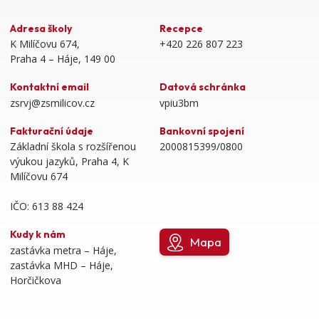
Adresa školy
Recepce
K Milíčovu 674,
+420 226 807 223
Praha 4 – Háje, 149 00
Kontaktní email
Datová schránka
zsrvj@zsmilicov.cz
vpiu3bm
Fakturační údaje
Bankovní spojení
Základní škola s rozšířenou
2000815399/0800
výukou jazyků, Praha 4, K
Milíčovu 674
IČO: 613 88 424
Kudy k nám
Mapa
zastávka metra – Háje,
zastávka MHD – Háje,
Horčičkova