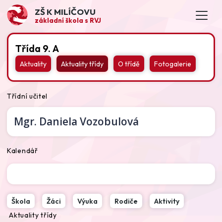
ZŠ K MILÍČOVU
základní škola s RVJ
Třída 9. A
Aktuality
Aktuality třídy
O třídě
Fotogalerie
Třídní učitel
Mgr.
Daniela Vozobulová
Kalendář
Škola
Žáci
Výuka
Rodiče
Aktivity
Aktuality třídy