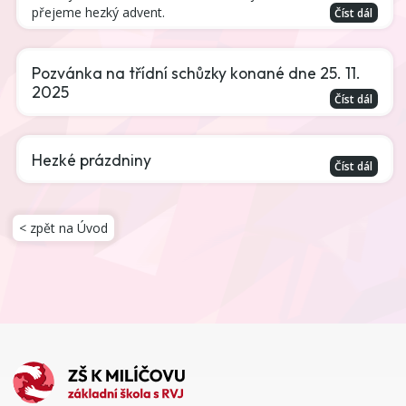
přejeme hezký advent.
Číst dál
Pozvánka na třídní schůzky konané dne 25. 11.
2025
Číst dál
Hezké prázdniny
Číst dál
< zpět na Úvod