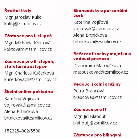
Ředitel školy
Ekonomický a personální
úsek
Mgr. Jaroslav Kulik
Kateřina Vojířová
kulikj@zsmilicov.cz
vojirovak@zsmilicov.cz
Alena Brtníčková
Zástupce pro I. stupeň
brtnickova@zsmilicov.cz
Mgr. Michaela Koktová
koktovam@zsmilicov.cz
Referent správy majetku a
vedoucí provozu
Zástupce pro II. stupeň,
Drahomíra Matoušková
statutární zástupce
matouskovad@zsmilicov.cz
Mgr. Charlota Kučerková
kucerkovach@zsmilicov.cz
Vedoucí školní družiny
Petra Brabcová
Školní online pokladna
brabcovap@zsmilicov.cz
Kateřina Vojířová
vojirovak@zsmilicov.cz
Zástupce pro IT
Alena Brtníčková
Mgr. Jiří Blahout
brtnickova@zsmilicov.cz
blahoutj@zsmilicov.cz
1522254002/5500
Zástupce pro bilingvní