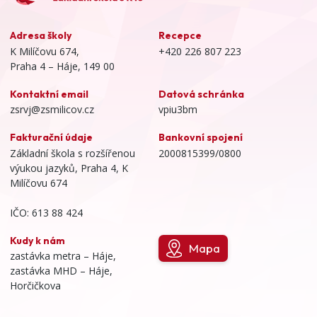
Adresa školy
Recepce
K Milíčovu 674,
+420 226 807 223
Praha 4 – Háje, 149 00
Kontaktní email
Datová schránka
zsrvj@zsmilicov.cz
vpiu3bm
Fakturační údaje
Bankovní spojení
Základní škola s rozšířenou
2000815399/0800
výukou jazyků, Praha 4, K
Milíčovu 674
IČO: 613 88 424
Kudy k nám
Mapa
zastávka metra – Háje,
zastávka MHD – Háje,
Horčičkova