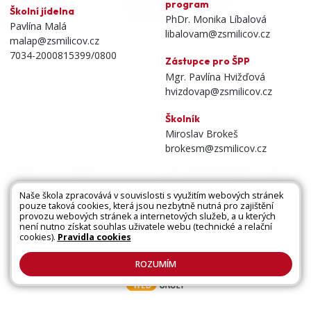
program
Školní jídelna
PhDr. Monika Líbalová
Pavlína Malá
libalovam@zsmilicov.cz
malap@zsmilicov.cz
7034-2000815399/0800
Zástupce pro ŠPP
Mgr. Pavlína Hvižďová
hvizdovap@zsmilicov.cz
Školník
Miroslav Brokeš
brokesm@zsmilicov.cz
Naše škola zpracovává v souvislosti s využitím webových stránek
pouze taková cookies, která jsou nezbytně nutná pro zajištění
Všechna práva vyhrazena. Copyright © 2026 |
provozu webových stránek a internetových služeb, a u kterých
není nutno získat souhlas uživatele webu (technické a relační
Mapa stránek
|
Kontakty
|
Přihlásit
|
Prohlášení
cookies).
Pravidla cookies
o přístupnosti
|
Pravidla COOKIES
|
GDPR
ROZUMÍM