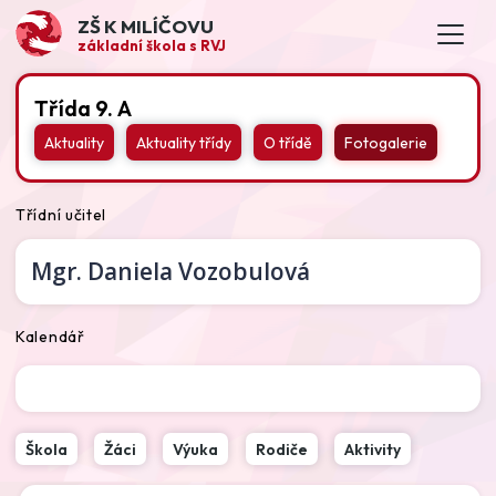
ZŠ K MILÍČOVU
základní škola s RVJ
Třída 9. A
Aktuality
Aktuality třídy
O třídě
Fotogalerie
Třídní učitel
Mgr.
Daniela Vozobulová
Kalendář
Škola
Žáci
Výuka
Rodiče
Aktivity