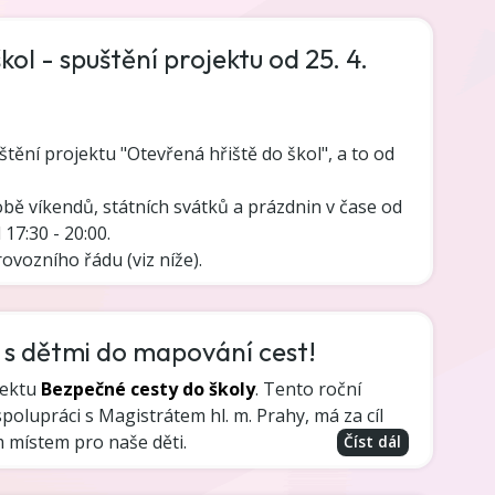
ol - spuštění projektu od 25. 4.
tění projektu "Otevřená hřiště do škol", a to od
obě víkendů, státních svátků a prázdnin v čase od
 17:30 - 20:00.
vozního řádu (viz níže).
e s dětmi do mapování cest!
jektu
Bezpečné cesty do školy
. Tento roční
polupráci s Magistrátem hl. m. Prahy, má za cíl
m místem pro naše děti.
Číst dál