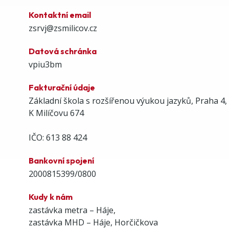
Kontaktní email
zsrvj@zsmilicov.cz
Datová schránka
vpiu3bm
Fakturační údaje
Základní škola s rozšířenou výukou jazyků, Praha 4,
K Milíčovu 674
IČO: 613 88 424
Bankovní spojení
2000815399/0800
Kudy k nám
zastávka metra – Háje,
zastávka MHD – Háje, Horčičkova