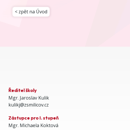
< zpět na Úvod
Ředitel školy
Mgr. Jaroslav Kulik
kulikj@zsmilicov.cz
Zástupce pro I. stupeň
Mgr. Michaela Koktová