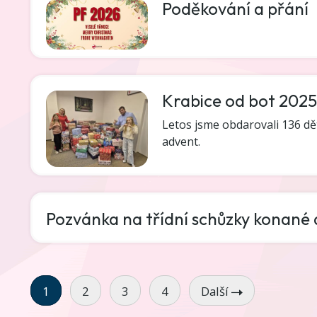
Poděkování a přání
Krabice od bot 2025
Letos jsme obdarovali 136 d
advent.
Pozvánka na třídní schůzky konané d
1
2
3
4
Další