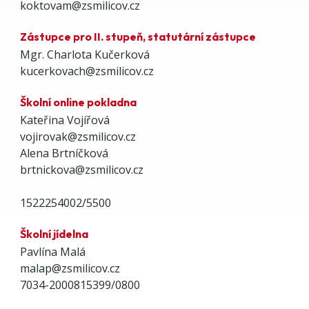
koktovam@zsmilicov.cz
Zástupce pro II. stupeň, statutární zástupce
Mgr. Charlota Kučerková
kucerkovach@zsmilicov.cz
Školní online pokladna
Kateřina Vojířová
vojirovak@zsmilicov.cz
Alena Brtníčková
brtnickova@zsmilicov.cz
1522254002/5500
Školní jídelna
Pavlína Malá
malap@zsmilicov.cz
7034-2000815399/0800