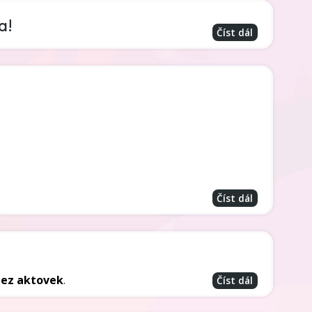
a!
Číst dál
Číst dál
bez aktovek
.
Číst dál