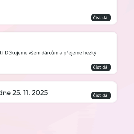
Číst dál
ětí. Děkujeme všem dárcům a přejeme hezký
Číst dál
ne 25. 11. 2025
Číst dál