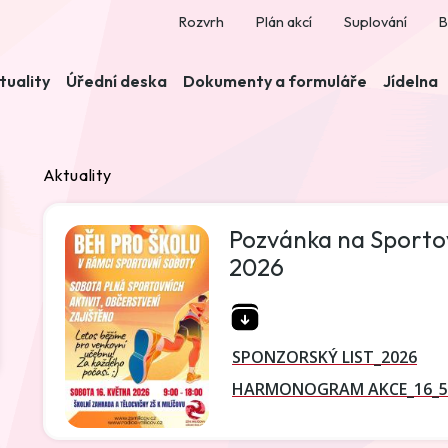
Rozvrh
Plán akcí
Suplování
B
tuality
Úřední deska
Dokumenty a formuláře
Jídelna
Aktuality
Pozvánka na Sportovn
2026
SPONZORSKÝ LIST_2026
HARMONOGRAM AKCE_16_5