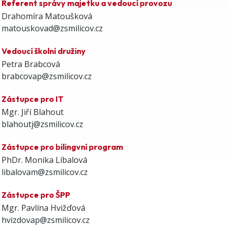
Referent správy majetku a vedoucí provozu
Drahomíra Matoušková
matouskovad@zsmilicov.cz
Vedoucí školní družiny
Petra Brabcová
brabcovap@zsmilicov.cz
Zástupce pro IT
Mgr. Jiří Blahout
blahoutj@zsmilicov.cz
Zástupce pro bilingvní program
PhDr. Monika Líbalová
libalovam@zsmilicov.cz
Zástupce pro ŠPP
Mgr. Pavlína Hvižďová
hvizdovap@zsmilicov.cz