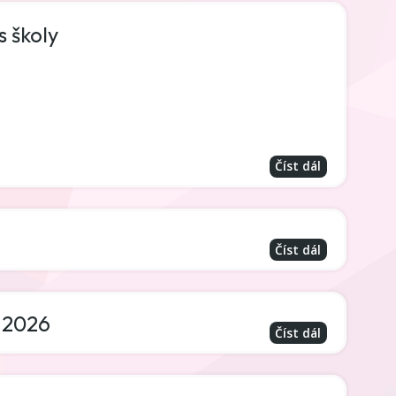
s školy
Číst dál
Číst dál
. 2026
Číst dál