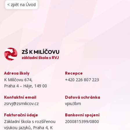
< zpět na Úvod
Adresa školy
Recepce
K Milíčovu 674,
+420 226 807 223
Praha 4 – Háje, 149 00
Kontaktní email
Datová schránka
zsrvj@zsmilicov.cz
vpiu3bm
Fakturační údaje
Bankovní spojení
Základní škola s rozšířenou
2000815399/0800
výukou jazyků, Praha 4, K