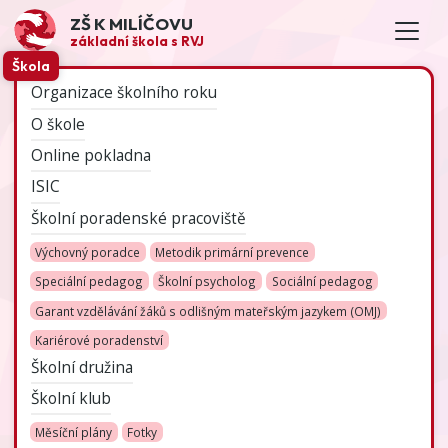
ZŠ K MILÍČOVU
základní škola s RVJ
Škola
Organizace školního roku
O škole
Online pokladna
ISIC
Školní poradenské pracoviště
Výchovný poradce
Metodik primární prevence
Speciální pedagog
Školní psycholog
Sociální pedagog
Garant vzdělávání žáků s odlišným mateřským jazykem (OMJ)
Kariérové poradenství
Školní družina
Školní klub
Měsíční plány
Fotky