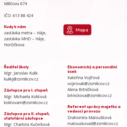
Milíčovu 674
IČO: 613 88 424
Kudy k nám
Mapa
zastávka metra – Háje,
zastávka MHD – Háje,
Horčičkova
Ředitel školy
Ekonomický a personální
úsek
Mgr. Jaroslav Kulik
Kateřina Vojířová
kulikj@zsmilicov.cz
vojirovak@zsmilicov.cz
Alena Brtníčková
Zástupce pro I. stupeň
brtnickova@zsmilicov.cz
Mgr. Michaela Koktová
koktovam@zsmilicov.cz
Referent správy majetku a
vedoucí provozu
Zástupce pro II. stupeň,
Drahomíra Matoušková
statutární zástupce
matouskovad@zsmilicov.cz
Mgr. Charlota Kučerková