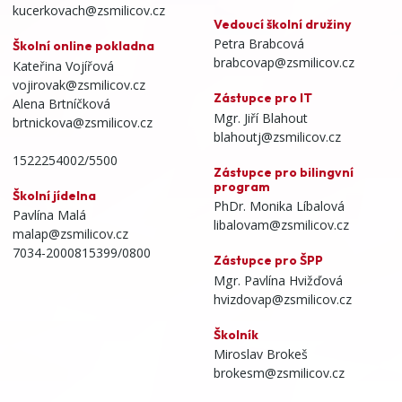
kucerkovach@zsmilicov.cz
Vedoucí školní družiny
Petra Brabcová
Školní online pokladna
brabcovap@zsmilicov.cz
Kateřina Vojířová
vojirovak@zsmilicov.cz
Zástupce pro IT
Alena Brtníčková
Mgr. Jiří Blahout
brtnickova@zsmilicov.cz
blahoutj@zsmilicov.cz
1522254002/5500
Zástupce pro bilingvní
program
Školní jídelna
PhDr. Monika Líbalová
Pavlína Malá
libalovam@zsmilicov.cz
malap@zsmilicov.cz
7034-2000815399/0800
Zástupce pro ŠPP
Mgr. Pavlína Hvižďová
hvizdovap@zsmilicov.cz
Školník
Miroslav Brokeš
brokesm@zsmilicov.cz