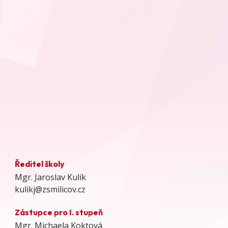
Ředitel školy
Mgr. Jaroslav Kulik
kulikj@zsmilicov.cz
Zástupce pro I. stupeň
Mgr. Michaela Koktová