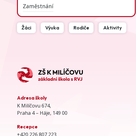
Zaměstnání
Žáci
Výuka
Rodiče
Aktivity
Adresa školy
K Milíčovu 674,
Praha 4 – Háje, 149 00
Recepce
+420 226 807 223