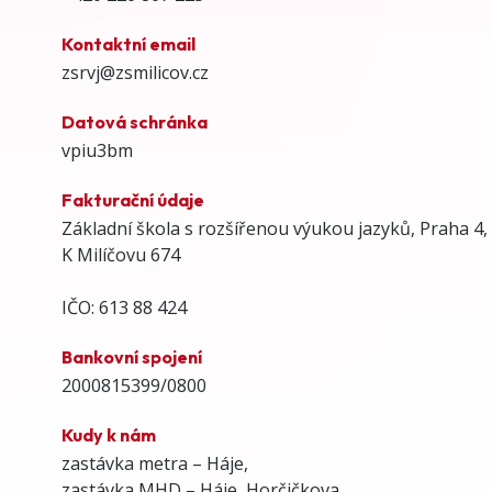
Kontaktní email
zsrvj@zsmilicov.cz
Datová schránka
vpiu3bm
Fakturační údaje
Základní škola s rozšířenou výukou jazyků, Praha 4,
K Milíčovu 674
IČO: 613 88 424
Bankovní spojení
2000815399/0800
Kudy k nám
zastávka metra – Háje,
zastávka MHD – Háje, Horčičkova