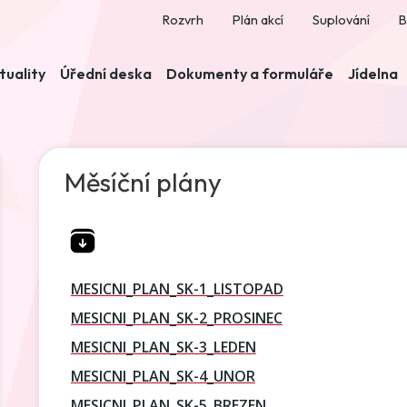
Rozvrh
Plán akcí
Suplování
B
tuality
Úřední deska
Dokumenty a formuláře
Jídelna
Měsíční plány
MESICNI_PLAN_SK-1_LISTOPAD
MESICNI_PLAN_SK-2_PROSINEC
MESICNI_PLAN_SK-3_LEDEN
MESICNI_PLAN_SK-4_UNOR
MESICNI_PLAN_SK-5_BREZEN