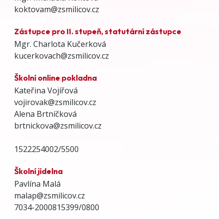
koktovam@zsmilicov.cz
Zástupce pro II. stupeň, statutární zástupce
Mgr. Charlota Kučerková
kucerkovach@zsmilicov.cz
Školní online pokladna
Kateřina Vojířová
vojirovak@zsmilicov.cz
Alena Brtníčková
brtnickova@zsmilicov.cz
1522254002/5500
Školní jídelna
Pavlína Malá
malap@zsmilicov.cz
7034-2000815399/0800