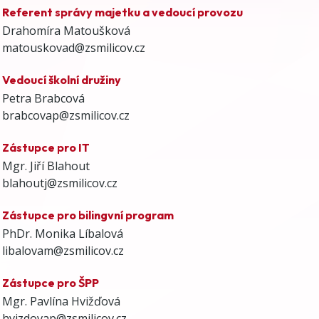
Referent správy majetku a vedoucí provozu
Drahomíra Matoušková
matouskovad@zsmilicov.cz
Vedoucí školní družiny
Petra Brabcová
brabcovap@zsmilicov.cz
Zástupce pro IT
Mgr. Jiří Blahout
blahoutj@zsmilicov.cz
Zástupce pro bilingvní program
PhDr. Monika Líbalová
libalovam@zsmilicov.cz
Zástupce pro ŠPP
Mgr. Pavlína Hvižďová
hvizdovap@zsmilicov.cz