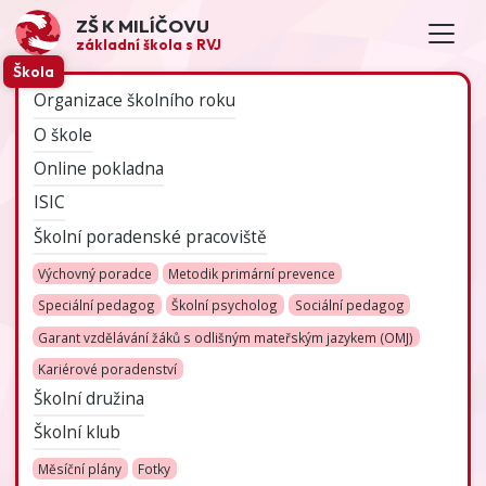
ZŠ K MILÍČOVU
základní škola s RVJ
Škola
Organizace školního roku
O škole
Online pokladna
ISIC
Školní poradenské pracoviště
Výchovný poradce
Metodik primární prevence
Speciální pedagog
Školní psycholog
Sociální pedagog
Garant vzdělávání žáků s odlišným mateřským jazykem (OMJ)
Kariérové poradenství
Školní družina
Školní klub
Měsíční plány
Fotky