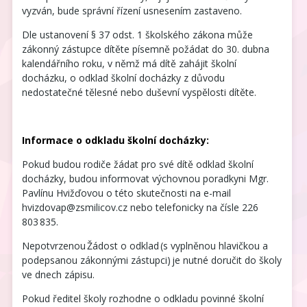
vyzván, bude správní řízení usnesením zastaveno.
Dle ustanovení § 37 odst. 1 školského zákona může
zákonný zástupce dítěte písemně požádat do 30. dubna
kalendářního roku, v němž má dítě zahájit školní
docházku, o odklad školní docházky z důvodu
nedostatečné tělesné nebo duševní vyspělosti dítěte.
Informace o odkladu školní docházky:
Pokud budou rodiče žádat pro své dítě odklad školní
docházky, budou informovat výchovnou poradkyni Mgr.
Pavlínu Hvižďovou o této skutečnosti na e-mail
hvizdovap@zsmilicov.cz nebo telefonicky na čísle 226
803 835.
Nepotvrzenou Žádost o odklad (s vyplněnou hlavičkou a
podepsanou zákonnými zástupci) je nutné doručit do školy
ve dnech zápisu.
Pokud ředitel školy rozhodne o odkladu povinné školní