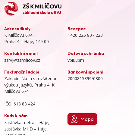
Adresa školy
Recepce
K Milíčovu 674,
+420 226 807 223
Praha 4 – Háje, 149 00
Kontaktní email
Datová schránka
zsrvj@zsmilicov.cz
vpiu3bm
Fakturační údaje
Bankovní spojení
Základní škola s rozšířenou
2000815399/0800
výukou jazyků, Praha 4, K
Milíčovu 674
IČO: 613 88 424
Kudy k nám
Mapa
zastávka metra – Háje,
zastávka MHD – Háje,