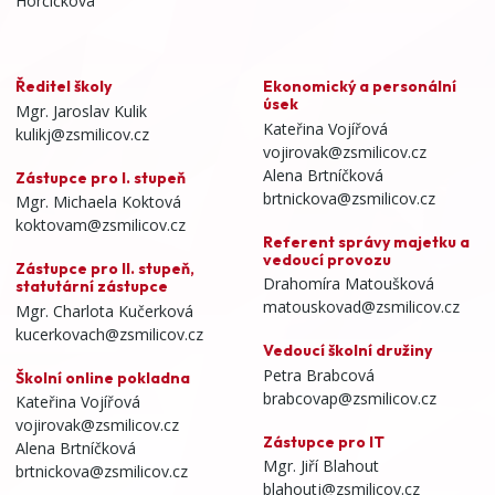
Horčičkova
Ředitel školy
Ekonomický a personální
úsek
Mgr. Jaroslav Kulik
Kateřina Vojířová
kulikj@zsmilicov.cz
vojirovak@zsmilicov.cz
Alena Brtníčková
Zástupce pro I. stupeň
brtnickova@zsmilicov.cz
Mgr. Michaela Koktová
koktovam@zsmilicov.cz
Referent správy majetku a
vedoucí provozu
Zástupce pro II. stupeň,
Drahomíra Matoušková
statutární zástupce
matouskovad@zsmilicov.cz
Mgr. Charlota Kučerková
kucerkovach@zsmilicov.cz
Vedoucí školní družiny
Petra Brabcová
Školní online pokladna
brabcovap@zsmilicov.cz
Kateřina Vojířová
vojirovak@zsmilicov.cz
Zástupce pro IT
Alena Brtníčková
Mgr. Jiří Blahout
brtnickova@zsmilicov.cz
blahoutj@zsmilicov.cz