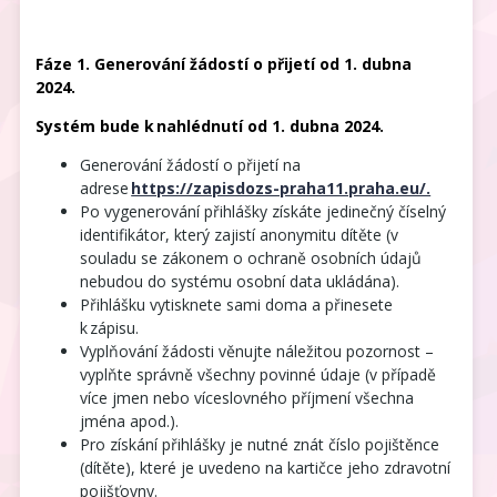
Fáze 1. Generování žádostí o přijetí od 1. dubna
2024.
Systém bude k nahlédnutí od 1. dubna 2024.
Generování žádostí o přijetí na
adrese
https://zapisdozs-praha11.praha.eu/.
Po vygenerování přihlášky získáte jedinečný číselný
identifikátor, který zajistí anonymitu dítěte (v
souladu se zákonem o ochraně osobních údajů
nebudou do systému osobní data ukládána).
Přihlášku vytisknete sami doma a přinesete
k zápisu.
Vyplňování žádosti věnujte náležitou pozornost –
vyplňte správně všechny povinné údaje (v případě
více jmen nebo víceslovného příjmení všechna
jména apod.).
Pro získání přihlášky je nutné znát číslo pojištěnce
(dítěte), které je uvedeno na kartičce jeho zdravotní
pojišťovny.