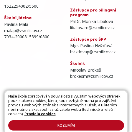
1522254002/5500
Zástupce pro bilingvní
program
Školní jídelna
PhDr. Monika Líbalová
Pavlína Malá
libalovam@zsmilicov.cz
malap@zsmilicov.cz
7034-2000815399/0800
Zástupce pro ŠPP
Mgr. Pavlína Hvižďová
hvizdovap@zsmilicov.cz
Školník
Miroslav Brokeš
brokesm@zsmilicov.cz
Naše škola zpracovává v souvislosti s využitím webových stránek
pouze taková cookies, která jsou nezbytně nutná pro zajištění
Všechna práva vyhrazena. Copyright © 2026 |
provozu webových stránek a internetových služeb, a u kterých
není nutno získat souhlas uživatele webu (technické a relační
Mapa stránek
|
Kontakty
|
Přihlásit
|
Prohlášení
cookies).
Pravidla cookies
o přístupnosti
|
Pravidla COOKIES
|
GDPR
ROZUMÍM