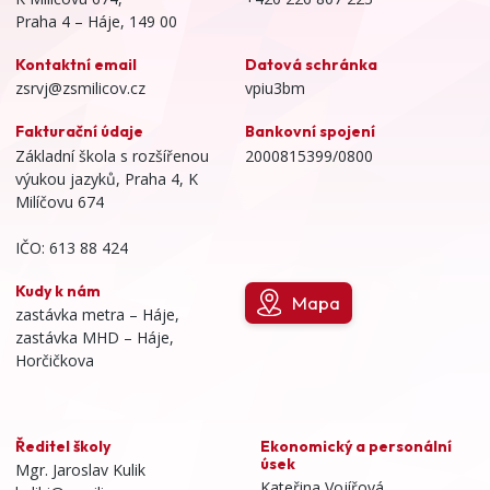
Praha 4 – Háje, 149 00
Kontaktní email
Datová schránka
zsrvj@zsmilicov.cz
vpiu3bm
Fakturační údaje
Bankovní spojení
Základní škola s rozšířenou
2000815399/0800
výukou jazyků, Praha 4, K
Milíčovu 674
IČO: 613 88 424
Kudy k nám
Mapa
zastávka metra – Háje,
zastávka MHD – Háje,
Horčičkova
Ředitel školy
Ekonomický a personální
úsek
Mgr. Jaroslav Kulik
Kateřina Vojířová