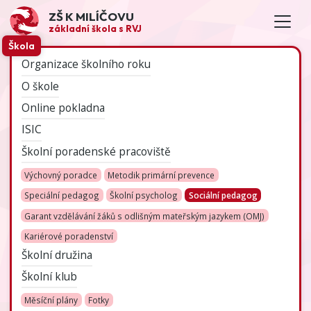
ZŠ K MILÍČOVU
základní škola s RVJ
Škola
Organizace školního roku
O škole
Online pokladna
ISIC
Školní poradenské pracoviště
Výchovný poradce
Metodik primární prevence
Speciální pedagog
Školní psycholog
Sociální pedagog
Garant vzdělávání žáků s odlišným mateřským jazykem (OMJ)
Kariérové poradenství
Školní družina
Školní klub
Měsíční plány
Fotky