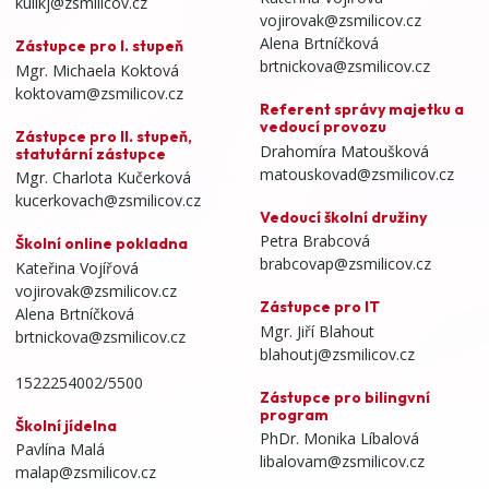
kulikj@zsmilicov.cz
vojirovak@zsmilicov.cz
Alena Brtníčková
Zástupce pro I. stupeň
brtnickova@zsmilicov.cz
Mgr. Michaela Koktová
koktovam@zsmilicov.cz
Referent správy majetku a
vedoucí provozu
Zástupce pro II. stupeň,
Drahomíra Matoušková
statutární zástupce
matouskovad@zsmilicov.cz
Mgr. Charlota Kučerková
kucerkovach@zsmilicov.cz
Vedoucí školní družiny
Petra Brabcová
Školní online pokladna
brabcovap@zsmilicov.cz
Kateřina Vojířová
vojirovak@zsmilicov.cz
Zástupce pro IT
Alena Brtníčková
Mgr. Jiří Blahout
brtnickova@zsmilicov.cz
blahoutj@zsmilicov.cz
1522254002/5500
Zástupce pro bilingvní
program
Školní jídelna
PhDr. Monika Líbalová
Pavlína Malá
libalovam@zsmilicov.cz
malap@zsmilicov.cz