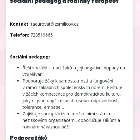
sociální pedagog a rodinný terapeut
Kontakt:
taeurovat@zsmilicov.cz
Telefon:
728519665
Sociální pedagog:
Řeší sociální situaci žáků a její negativní dopady na
vzdělávání.
Podporuje žáky k samostatnosti a fungování
v rámci základních společenských norem. Pěstuje
v žácích kompetence pro demokratickou kulturu,
jakými jsou např. respekt, osobní odpovědnost,
tolerance, empatie…
Zajišťuje spolupráci s mimoškolními státními i
neziskovými organizacemi, doporučuje žákům a
rodinám návaznou péči
Podpora žáků