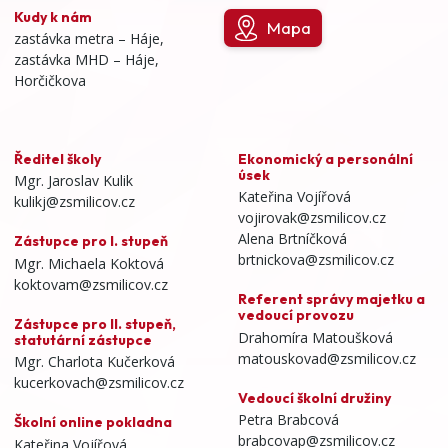
Kudy k nám
Mapa
zastávka metra – Háje,
zastávka MHD – Háje,
Horčičkova
Ředitel školy
Ekonomický a personální
úsek
Mgr. Jaroslav Kulik
Kateřina Vojířová
kulikj@zsmilicov.cz
vojirovak@zsmilicov.cz
Alena Brtníčková
Zástupce pro I. stupeň
brtnickova@zsmilicov.cz
Mgr. Michaela Koktová
koktovam@zsmilicov.cz
Referent správy majetku a
vedoucí provozu
Zástupce pro II. stupeň,
Drahomíra Matoušková
statutární zástupce
matouskovad@zsmilicov.cz
Mgr. Charlota Kučerková
kucerkovach@zsmilicov.cz
Vedoucí školní družiny
Petra Brabcová
Školní online pokladna
brabcovap@zsmilicov.cz
Kateřina Vojířová