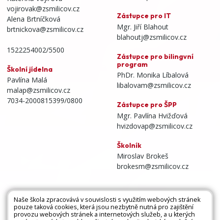
vojirovak@zsmilicov.cz
Zástupce pro IT
Alena Brtníčková
Mgr. Jiří Blahout
brtnickova@zsmilicov.cz
blahoutj@zsmilicov.cz
1522254002/5500
Zástupce pro bilingvní
program
Školní jídelna
PhDr. Monika Líbalová
Pavlína Malá
libalovam@zsmilicov.cz
malap@zsmilicov.cz
7034-2000815399/0800
Zástupce pro ŠPP
Mgr. Pavlína Hvižďová
hvizdovap@zsmilicov.cz
Školník
Miroslav Brokeš
brokesm@zsmilicov.cz
Naše škola zpracovává v souvislosti s využitím webových stránek
pouze taková cookies, která jsou nezbytně nutná pro zajištění
Všechna práva vyhrazena. Copyright © 2026 |
provozu webových stránek a internetových služeb, a u kterých