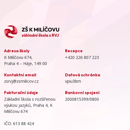
Adresa školy
Recepce
K Milíčovu 674,
+420 226 807 223
Praha 4 – Háje, 149 00
Kontaktní email
Datová schránka
zsrvj@zsmilicov.cz
vpiu3bm
Fakturační údaje
Bankovní spojení
Základní škola s rozšířenou
2000815399/0800
výukou jazyků, Praha 4, K
Milíčovu 674
IČO: 613 88 424