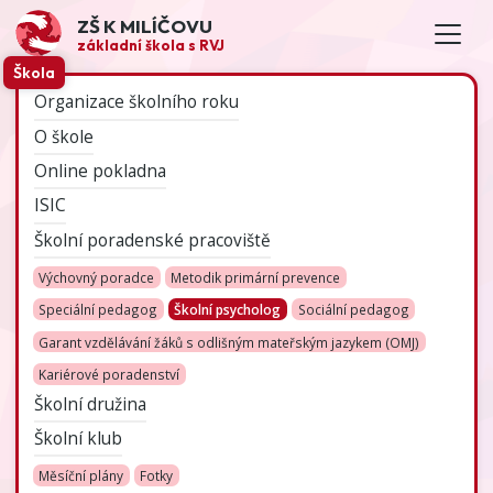
ZŠ K MILÍČOVU
základní škola s RVJ
Škola
Organizace školního roku
O škole
Online pokladna
ISIC
Školní poradenské pracoviště
Výchovný poradce
Metodik primární prevence
Speciální pedagog
Školní psycholog
Sociální pedagog
Garant vzdělávání žáků s odlišným mateřským jazykem (OMJ)
Kariérové poradenství
Školní družina
Školní klub
Měsíční plány
Fotky