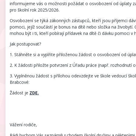
informujeme vás o možnosti požádat o osvobození od úplaty za
pro školní rok 2025/2026.
Osvobození se týká zákonných zástupců, kteří jsou příjemci dávk
pomoci, jejíž součástí je bonus na dítě nebo složka na živobytí
mohou být i ti, kteří pobírají přídavek na dítě či dávku pomoci v
Jak postupovat?
1. Stáhněte si a vyplňte přiloženou žádost o osvobození od úpla
2. K žádosti přiložte potvrzení z Úřadu práce (např. rozhodnutí o
3. Vyplněnou žádost s přílohou odevzdejte ve škole vedoucí škol
Brabcové:
Žádost je
ZDE.
Vážení rodiče,
Rádi bychom Vás seznámili s chodem školní družiny a některými