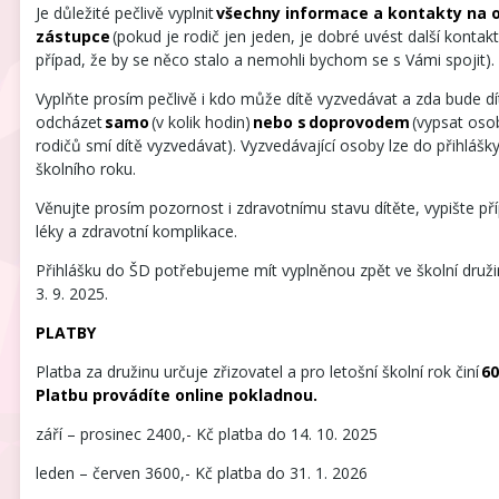
Je důležité pečlivě vyplnit
všechny informace a kontakty na 
zástupce
(pokud je rodič jen jeden, je dobré uvést další kontak
případ, že by se něco stalo a nemohli bychom se s Vámi spojit).
Vyplňte prosím pečlivě i kdo může dítě vyzvedávat a zda bude dí
odcházet
samo
(v kolik hodin)
nebo s doprovodem
(vypsat oso
rodičů smí dítě vyzvedávat). Vyzvedávající osoby lze do přihláš
školního roku.
Věnujte prosím pozornost i zdravotnímu stavu dítěte, vypište pří
léky a zdravotní komplikace.
Přihlášku do ŠD potřebujeme mít vyplněnou zpět ve školní druži
3. 9. 2025.
PLATBY
Platba za družinu určuje zřizovatel a pro letošní školní rok činí
60
Platbu provádíte online pokladnou.
září – prosinec 2400,- Kč platba do 14. 10. 2025
leden – červen 3600,- Kč platba do 31. 1. 2026