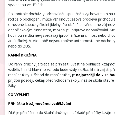
vyzvednou ve třídách.
Po kontrole docházky odchází děti společně s vychovatelem na
rodiče o pochopení, může vzniknout časová prodleva příchodu 
omezené kapacity školní jídelny. Po obědě se věnujeme zájmov
odpočinkovým činnostem, možná je i příprava na vyučování. Mez
hodinou se děti nevyzvedávají (probíhá řízená činnost nebo ch
areál školy). V této době nejsou možné ani samostatné odchody
nebo do ZUŠ.
RANNÍ DRUŽINA
Do ranní družiny je třeba se přihlásit (uvést na přihlášce k záj
vzdělávání). U hlavního vchodu bude vždy služba, která zajistí př
ranní družiny. Příchod do ranní družiny je
nejpozději do 7:15 ho
přijdou později, čekají před vchodem školy, než se škola otevře 
žáky.
CO VYPLNIT
Přihláška k zájmovému vzdělávání
Dítě je přihlášeno do školní družiny na základě přihlášky k zájm