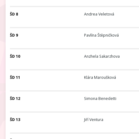
ŠD 8
Andrea Veletová
ŠD 9
Pavlína Štěpničková
ŠD 10
Anzhela Sakarzhova
ŠD 11
Klára Maroušková
ŠD 12
Simona Benedetti
ŠD 13
Jiří Ventura