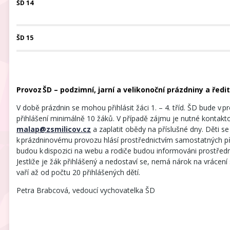
ŠD 14
ŠD 15
Provoz
ŠD – podzimní, jarní a velikonoční prázdniny a řed
V době prázdnin se mohou přihlásit žáci 1. – 4. tříd. ŠD bude v 
přihlášení minimálně 10 žáků. V případě zájmu je nutné kontakt
malap@zsmilicov.cz
a zaplatit obědy na příslušné dny. Děti s
k prázdninovému provozu hlásí prostřednictvím samostatných př
budou k dispozici na webu a rodiče budou informováni prostředn
Jestliže je žák přihlášený a nedostaví se, nemá nárok na vrácení
vaří až od počtu 20 přihlášených dětí.
Petra Brabcová, vedoucí vychovatelka ŠD