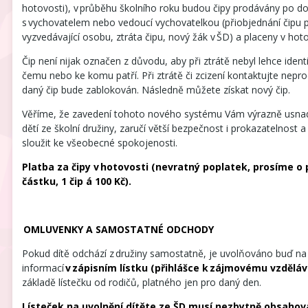
hotovosti), v průběhu školního roku budou čipy prodávány po d
s vychovatelem nebo vedoucí vychovatelkou (přiobjednání čipu p
vyzvedávající osobu, ztráta čipu, nový žák v ŠD) a placeny v hot
Čip není nijak označen z důvodu, aby při ztrátě nebyl lehce identi
čemu nebo ke komu patří. Při ztrátě či zcizení kontaktujte nepro
daný čip bude zablokován. Následně můžete získat nový čip.
Věříme, že zavedení tohoto nového systému Vám výrazně usnad
dětí ze školní družiny, zaručí větší bezpečnost i prokazatelnost
sloužit ke všeobecné spokojenosti.
Platba za čipy v hotovosti (nevratný poplatek, prosíme o
částku, 1 čip á 100 Kč).
OMLUVENKY A SAMOSTATNÉ ODCHODY
Pokud dítě odchází z družiny samostatně, je uvolňováno buď na
informací
v zápisním lístku (přihlášce k zájmovému vzděláv
základě lístečku od rodičů, platného jen pro daný den.
Lísteček na uvolnění dítěte ze ŠD musí nezbytně obsahov