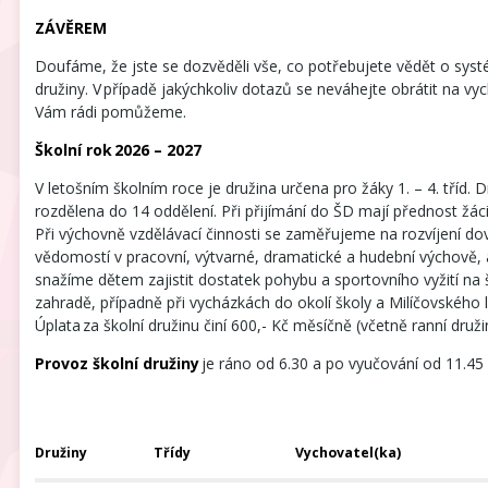
ZÁVĚREM
Doufáme, že jste se dozvěděli vše, co potřebujete vědět o syst
družiny. V případě jakýchkoliv dotazů se neváhejte obrátit na vyc
Vám rádi pomůžeme.
Školní rok 2026 – 2027
V letošním školním roce je družina určena pro žáky 1. – 4. tříd. D
rozdělena do 14 oddělení. Při přijímání do ŠD mají přednost žáci
Při výchovně vzdělávací činnosti se zaměřujeme na rozvíjení do
vědomostí v pracovní, výtvarné, dramatické a hudební výchově,
snažíme dětem zajistit dostatek pohybu a sportovního vyžití na š
zahradě, případně při vycházkách do okolí školy a Milíčovského 
Úplata za školní družinu činí 600,- Kč měsíčně (včetně ranní druži
Provoz školní družiny
je ráno od 6.30 a po vyučování od 11.45 
Družiny
Třídy
Vychovatel(ka)