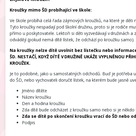
Kroužky mimo ŠD probíhající ve škole:
Ve škole probíhá celá řada zájmových kroužků, na které je děti m
Tyto kroužky nespadají pod školní družinu, proto si je rodiče mus
přímo u poskytovatele. Lektoři si děti vyzvedávají v družinách a 
odvádějí (pokud nemá dítě lístek, že odchází po kroužku samo).
Na kroužky nelze dítě uvolnit bez lístečku nebo informace
ŠD. NESTAČÍ, KDYŽ DÍTĚ V DRUŽINĚ UKÁŽE VYPLNĚNOU PŘI
KROUŽEK.
Je to podobné, jako u samostatných odchodů. Buď je potřeba up
do ŠD, nebo vychovateli doručit lístek, na kterém bude jasně uv
Jméno dítěte
Název kroužku
Den a hodina kroužku
Zda dítě bude odcházet z kroužku samo nebo si je někdo
Zda se dítě po skončení kroužku vrací do ŠD nebo 
Podpis