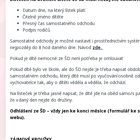
Datum dne, na který lístek platí
Čitelně jméno dítěte
Přesný čas samostatného odchodu
Podpis rodičů
Samostatné odchody je možné nastavit i prostřednictvím systém
nejpozději do 8 hod daného dne. Návod
zde.
Pokud je dítě nemocné: ze ŠD není potřeba je omlouvat
Pokud dítě bylo ve škole, ale do ŠD nejde: Je třeba napsat obdobn
samostatném odchodu, který dítě musí po vyučování osobně od
vychovatelce tak, aby o dítěti věděla a věděla, že odchází.
Na lísteček je třeba jasně napsat, že dítě jde na oběd samo/s pa
že v daný den nejde do družiny.
Odhlášení ze ŠD – vždy jen ke konci měsíce (formulář ke 
webu).
ZÁJMOVÉ KROUŽKY