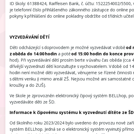
ID školy: 61388424, Raiffeisen Bank, č. účtu: 1522254002/5500, 
je telefonní číslo přihlášeného zákonného zástupce do online p
pokyny k přihlášení do online pokladny obdržíte od třídních učitel
VYZVEDÁVÁNÍ DĚTÍ
Děti odcházející s doprovodem je možné vyzvedávat v době
od 
z oběda do 14:00
hodin
a poté
od 15:00 hodin do konce pro
hod). Při vyzvedávání dětí prosím berte v úvahu čas oběda (cca 
dřívější vyzvednutí dětí konzultujte s vychovatelem. V době od 1
hodin není možné děti vyzvedávat, věnujeme se řízené činnosti
s dětmi venku (i mimo areál ZŠ. Nejsou možné ani samostatné
kroužky a do ZUŠ).
Ve škole je zprovozněn elektronický čipový systém BELLhop, p
vyzvedáváte děti ze ŠD.
Informace k čipovému systému k vyzvednutí dítěte ze ŠD
Od školního roku 2023/2024 bylo uvedeno do provozu nové zaří
systém BELLhop. Jedná se o elektronický systém vyvinutý přímo