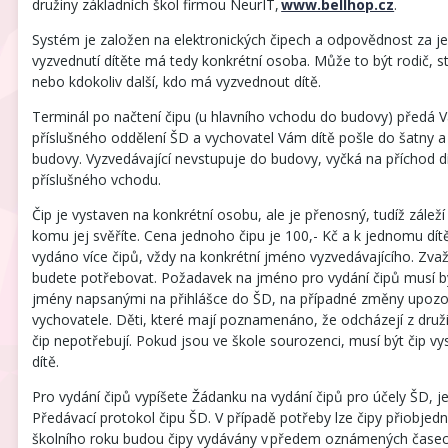
družiny základních škol firmou NeurIT,
www.bellhop.cz
.
Systém je založen na elektronických čipech a odpovědnost za je
vyzvednutí dítěte má tedy konkrétní osoba. Může to být rodič, s
nebo kdokoliv další, kdo má vyzvednout dítě.
Terminál po načtení čipu (u hlavního vchodu do budovy) předá
příslušného oddělení ŠD a vychovatel Vám dítě pošle do šatny 
budovy. Vyzvedávající nevstupuje do budovy, vyčká na příchod d
příslušného vchodu.
Čip je vystaven na konkrétní osobu, ale je přenosný, tudíž zálež
komu jej svěříte. Cena jednoho čipu je 100,- Kč a k jednomu dít
vydáno více čipů, vždy na konkrétní jméno vyzvedávajícího. Zvažt
budete potřebovat. Požadavek na jméno pro vydání čipů musí b
jmény napsanými na přihlášce do ŠD, na případné změny upozo
vychovatele. Děti, které mají poznamenáno, že odcházejí z druž
čip nepotřebují. Pokud jsou ve škole sourozenci, musí být čip v
dítě.
Pro vydání čipů vypíšete Žádanku na vydání čipů pro účely ŠD, jej
Předávací protokol čipu ŠD. V případě potřeby lze čipy přiobjed
školního roku budou čipy vydávány v předem oznámených časech