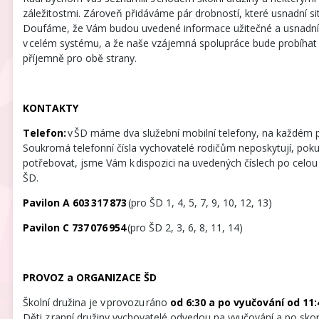
záležitostmi. Zároveň přidáváme pár drobností, které usnadní si
Doufáme, že Vám budou uvedené informace užitečné a usnadní
v celém systému, a že naše vzájemná spolupráce bude probíhat
příjemně pro obě strany.
KONTAKTY
Telefon:
v ŠD máme dva služební mobilní telefony, na každém p
Soukromá telefonní čísla vychovatelé rodičům neposkytují, poku
potřebovat, jsme Vám k dispozici na uvedených číslech po celo
ŠD.
Pavilon A 603 317 873
(pro ŠD 1, 4, 5, 7, 9, 10, 12, 13)
Pavilon C 737 076 954
(pro ŠD 2, 3, 6, 8, 11, 14)
PROVOZ a ORGANIZACE ŠD
Školní družina je v provozu ráno
od 6:30 a po vyučování od 11:
Děti z ranní družiny vychovatelé odvedou na vyučování a po skon