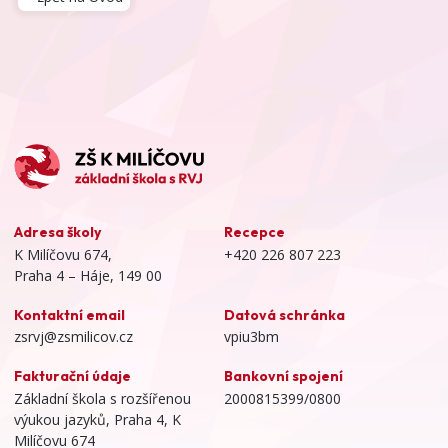
Adresa školy
Recepce
K Milíčovu 674,
+420 226 807 223
Praha 4 – Háje, 149 00
Kontaktní email
Datová schránka
zsrvj@zsmilicov.cz
vpiu3bm
Fakturační údaje
Bankovní spojení
Základní škola s rozšířenou
2000815399/0800
výukou jazyků, Praha 4, K
Milíčovu 674