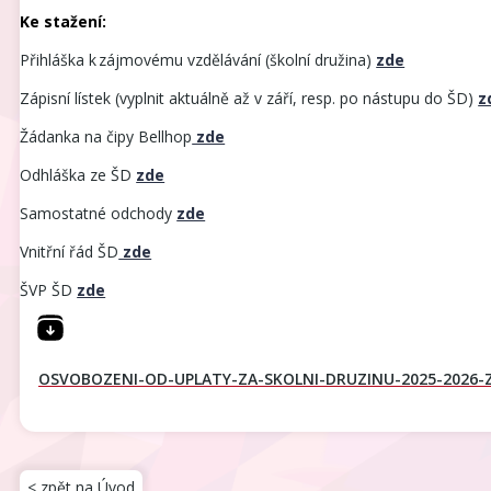
Ke stažení:
Přihláška k zájmovému vzdělávání (školní družina)
zde
Zápisní lístek (vyplnit aktuálně až v září, resp. po nástupu do ŠD)
z
Žádanka na čipy Bellhop
zde
Odhláška ze ŠD
zde
Samostatné odchody
zde
Vnitřní řád ŠD
zde
ŠVP ŠD
zde
OSVOBOZENI-OD-UPLATY-ZA-SKOLNI-DRUZINU-2025-2026
< zpět na Úvod