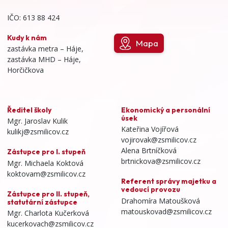
IČO: 613 88 424
Kudy k nám
Mapa
zastávka metra – Háje,
zastávka MHD – Háje,
Horčičkova
Ředitel školy
Ekonomický a personální
úsek
Mgr. Jaroslav Kulik
Kateřina Vojířová
kulikj@zsmilicov.cz
vojirovak@zsmilicov.cz
Alena Brtníčková
Zástupce pro I. stupeň
brtnickova@zsmilicov.cz
Mgr. Michaela Koktová
koktovam@zsmilicov.cz
Referent správy majetku a
vedoucí provozu
Zástupce pro II. stupeň,
Drahomíra Matoušková
statutární zástupce
matouskovad@zsmilicov.cz
Mgr. Charlota Kučerková
kucerkovach@zsmilicov.cz