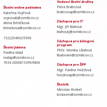
Vedoucí školní družiny
Petra Brabcová
Školní online pokladna
brabcovap@zsmilicov.cz
Kateřina Vojířová
vojirovak@zsmilicov.cz
Zástupce pro IT
Alena Brtníčková
Mgr. Jiří Blahout
brtnickova@zsmilicov.cz
blahoutj@zsmilicov.cz
1522254002/5500
Zástupce pro bilingvní
program
Školní jídelna
PhDr. Monika Líbalová
Pavlína Malá
libalovam@zsmilicov.cz
malap@zsmilicov.cz
7034-2000815399/0800
Zástupce pro ŠPP
Mgr. Pavlína Hvižďová
hvizdovap@zsmilicov.cz
Školník
Miroslav Brokeš
brokesm@zsmilicov.cz