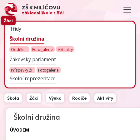
ZŠ K MILÍČOVU
základní škola s RVJ
Žáci
Třídy
Školní družina
Oddělení
Fotogalerie
Aktuality
Žákovský parlament
Příspěvky ŽP
Fotogalerie
Školní reprezentace
Škola
Žáci
Výuka
Rodiče
Aktivity
Školní družina
ÚVODEM