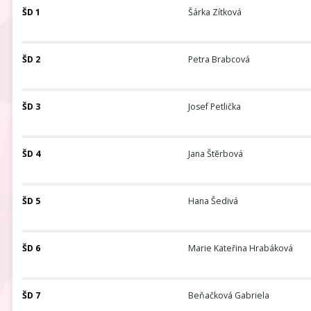
ŠD 1
Šárka Zítková
ŠD 2
Petra Brabcová
ŠD 3
Josef Petlička
ŠD 4
Jana Štěrbová
ŠD 5
Hana Šedivá
ŠD 6
Marie Kateřina Hrabáková
ŠD 7
Beňačková Gabriela