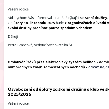
Vážení rodiče,
rádi bychom Vás informovali o změně týkající se
ranní družiny
.
Od
úterý 18. listopadu 2025
bude
z organizačních důvodů v
školní družiny probíhat pouze spodním vchodem.
Děkuji
Petra Brabcová, vedoucí vychovatelka ŠD
Omlouvání žáků přes elektronický systém bellhop - admi
mimořádných změn samostatných odchodů -
odkaz najd
Osvobození od úplaty za školní družinu a klub ve š
2025/2026
Vážení rodiče,