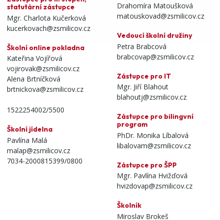
Drahomíra Matoušková
statutární zástupce
matouskovad@zsmilicov.cz
Mgr. Charlota Kučerková
kucerkovach@zsmilicov.cz
Vedoucí školní družiny
Petra Brabcová
Školní online pokladna
brabcovap@zsmilicov.cz
Kateřina Vojířová
vojirovak@zsmilicov.cz
Zástupce pro IT
Alena Brtníčková
Mgr. Jiří Blahout
brtnickova@zsmilicov.cz
blahoutj@zsmilicov.cz
1522254002/5500
Zástupce pro bilingvní
program
Školní jídelna
PhDr. Monika Líbalová
Pavlína Malá
libalovam@zsmilicov.cz
malap@zsmilicov.cz
7034-2000815399/0800
Zástupce pro ŠPP
Mgr. Pavlína Hvižďová
hvizdovap@zsmilicov.cz
Školník
Miroslav Brokeš