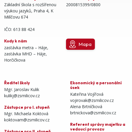
Základní škola s rozšířenou
2000815399/0800
výukou jazyků, Praha 4, K
Milíčovu 674
IČO: 613 88 424
Kudy k nám
Mapa
zastávka metra – Háje,
zastávka MHD – Háje,
Horčičkova
Ředitel školy
Ekonomický a personální
úsek
Mgr. Jaroslav Kulik
Kateřina Vojířová
kulikj@zsmilicov.cz
vojirovak@zsmilicov.cz
Alena Brtníčková
Zástupce pro I. stupeň
brtnickova@zsmilicov.cz
Mgr. Michaela Koktová
koktovam@zsmilicov.cz
Referent správy majetku a
vedoucí provozu
Zástupce pro II. stupeň,