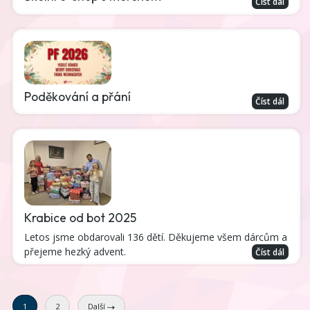
Číst dál
Poděkování a přání
Číst dál
Krabice od bot 2025
Letos jsme obdarovali 136 dětí. Děkujeme všem dárcům a
přejeme hezký advent.
Číst dál
1
2
Další