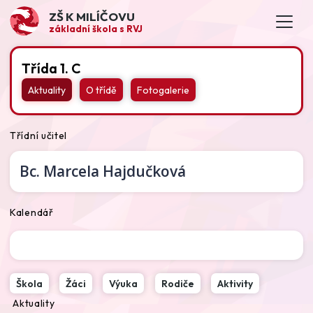
ZŠ K MILÍČOVU
základní škola s RVJ
Třída 1. C
Aktuality
O třídě
Fotogalerie
Třídní učitel
Bc.
Marcela Hajdučková
Kalendář
Škola
Žáci
Výuka
Rodiče
Aktivity
Aktuality