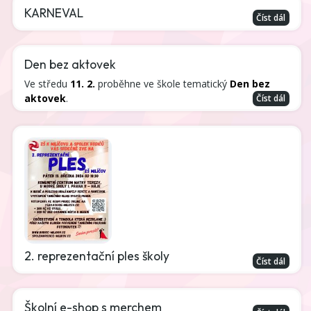
KARNEVAL
Číst dál
Den bez aktovek
Ve středu
11. 2.
proběhne ve škole tematický
Den bez
aktovek
.
Číst dál
2. reprezentační ples školy
Číst dál
Školní e-shop s merchem