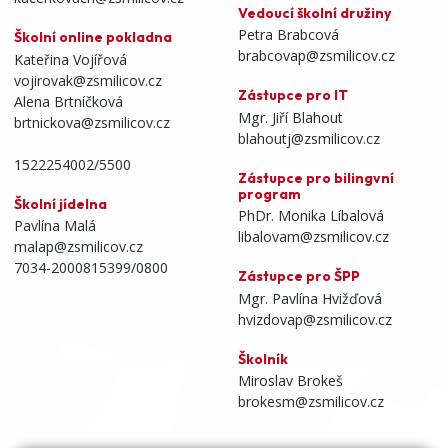
Vedoucí školní družiny
Petra Brabcová
Školní online pokladna
brabcovap@zsmilicov.cz
Kateřina Vojířová
vojirovak@zsmilicov.cz
Zástupce pro IT
Alena Brtníčková
Mgr. Jiří Blahout
brtnickova@zsmilicov.cz
blahoutj@zsmilicov.cz
1522254002/5500
Zástupce pro bilingvní
program
Školní jídelna
PhDr. Monika Líbalová
Pavlína Malá
libalovam@zsmilicov.cz
malap@zsmilicov.cz
7034-2000815399/0800
Zástupce pro ŠPP
Mgr. Pavlína Hvižďová
hvizdovap@zsmilicov.cz
Školník
Miroslav Brokeš
brokesm@zsmilicov.cz