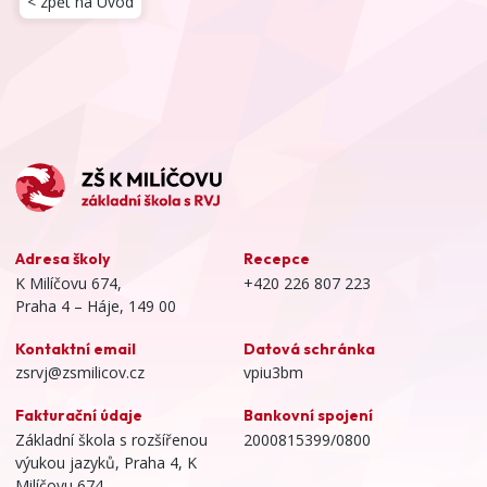
< zpět na Úvod
Adresa školy
Recepce
K Milíčovu 674,
+420 226 807 223
Praha 4 – Háje, 149 00
Kontaktní email
Datová schránka
zsrvj@zsmilicov.cz
vpiu3bm
Fakturační údaje
Bankovní spojení
Základní škola s rozšířenou
2000815399/0800
výukou jazyků, Praha 4, K
Milíčovu 674