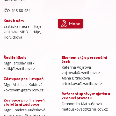
IČO: 613 88 424
Kudy k nám
Mapa
zastávka metra – Háje,
zastávka MHD – Háje,
Horčičkova
Ředitel školy
Ekonomický a personální
úsek
Mgr. Jaroslav Kulik
Kateřina Vojířová
kulikj@zsmilicov.cz
vojirovak@zsmilicov.cz
Alena Brtníčková
Zástupce pro I. stupeň
brtnickova@zsmilicov.cz
Mgr. Michaela Koktová
koktovam@zsmilicov.cz
Referent správy majetku a
vedoucí provozu
Zástupce pro II. stupeň,
Drahomíra Matoušková
statutární zástupce
matouskovad@zsmilicov.cz
Mgr. Charlota Kučerková
kucerkovach@zsmilicov.cz