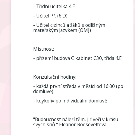
- Třídní učitelka 4.E
- Učitel Př. (6.D)
- Učitel cizinců a žáků s odlišným
mateřským jazykem (OMJ)
Místnost:
- přízemí budova C kabinet C30, třída 4.E
Konzultační hodiny:
- každá první středa v měsíci od 16:00 (po
domluvě)
- kdykoliv po individuální domluvě
"Budoucnost náleží těm, již věří v krásu
svých snů." Eleanor Rooseveltová