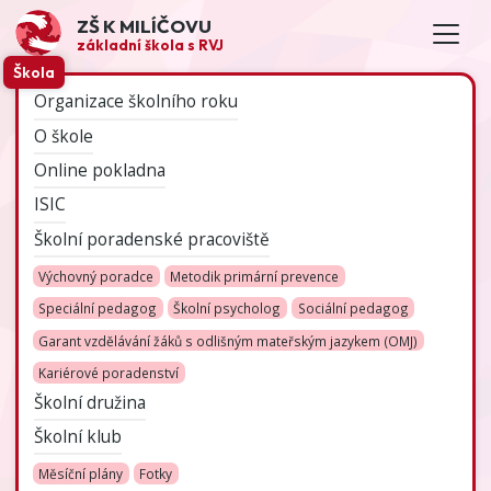
ZŠ K MILÍČOVU
základní škola s RVJ
Škola
Organizace školního roku
O škole
Online pokladna
ISIC
Školní poradenské pracoviště
Výchovný poradce
Metodik primární prevence
Speciální pedagog
Školní psycholog
Sociální pedagog
Garant vzdělávání žáků s odlišným mateřským jazykem (OMJ)
Kariérové poradenství
Školní družina
Školní klub
Měsíční plány
Fotky