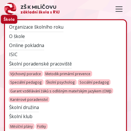
ZŠ K MILÍČOVU
základní škola s RVJ
Škola
Organizace školního roku
O škole
Online pokladna
ISIC
Školní poradenské pracoviště
Výchovný poradce
Metodik primární prevence
Speciální pedagog
Školní psycholog
Sociální pedagog
Garant vzdělávání žáků s odlišným mateřským jazykem (OMJ)
Kariérové poradenství
Školní družina
Školní klub
Měsíční plány
Fotky