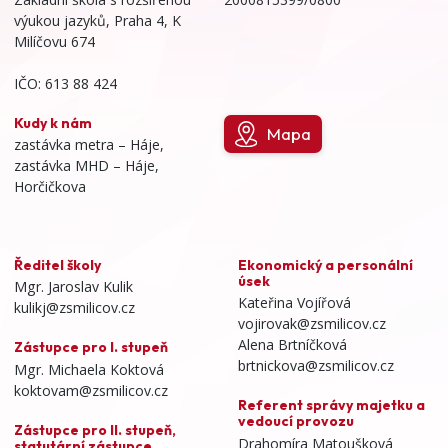
výukou jazyků, Praha 4, K
Milíčovu 674
IČO: 613 88 424
Kudy k nám
Mapa
zastávka metra – Háje,
zastávka MHD – Háje,
Horčičkova
Ředitel školy
Ekonomický a personální
úsek
Mgr. Jaroslav Kulik
Kateřina Vojířová
kulikj@zsmilicov.cz
vojirovak@zsmilicov.cz
Alena Brtníčková
Zástupce pro I. stupeň
brtnickova@zsmilicov.cz
Mgr. Michaela Koktová
koktovam@zsmilicov.cz
Referent správy majetku a
vedoucí provozu
Zástupce pro II. stupeň,
Drahomíra Matoušková
statutární zástupce