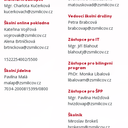
matouskovad@zsmilicov.cz
Mgr. Charlota Kučerková
kucerkovach@zsmilicov.cz
Vedoucí školní družiny
Petra Brabcová
Školní online pokladna
brabcovap@zsmilicov.cz
Kateřina Vojířová
vojirovak@zsmilicov.cz
Zástupce pro IT
Alena Brtníčková
Mgr. Jiří Blahout
brtnickova@zsmilicov.cz
blahoutj@zsmilicov.cz
1522254002/5500
Zástupce pro bilingvní
program
Školní jídelna
PhDr. Monika Líbalová
Pavlína Malá
libalovam@zsmilicov.cz
malap@zsmilicov.cz
7034-2000815399/0800
Zástupce pro ŠPP
Mgr. Pavlína Hvižďová
hvizdovap@zsmilicov.cz
Školník
Miroslav Brokeš
brokesm@zsmilicov.cz