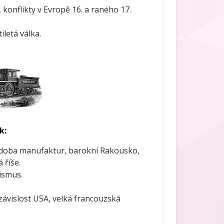
, konflikty v Evropě 16. a raného 17.
iletá válka.
k:
 doba manufaktur, barokní Rakousko,
 říše.
ismus.
závislost USA, velká francouzská