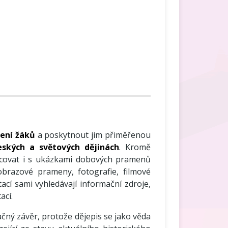
lení žáků
a poskytnout jim přiměřenou
eských a světových dějinách
. Kromě
covat i s ukázkami dobových pramenů
 obrazové prameny, fotografie, filmové
tací sami vyhledávají informační zdroje,
ací.
ačný závěr, protože dějepis se jako věda