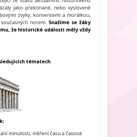
zející ze stavu aktuálního historického
kázaly jako překonané, nebo vysloveně
obovými zvyky, konvencemi a morálkou,
e současných norem.
Snažíme se žáky
omu, že historické události měly vždy
sledujících tématech
:
k:
ní minulosti, měření času a časová