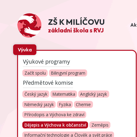
ZŠ K MILÍČOVU
Ak
základní škola s RVJ
Výuka
Výukové programy
Začít spolu
Bilingvní program
Předmětové komise
Český jazyk
Matematika
Anglický jazyk
Německý jazyk
Fyzika
Chemie
Přírodopis a Výchova ke zdraví
Dějepis a Výchova k občanství
Zeměpis
Informační technologie a Člověk a svět práce