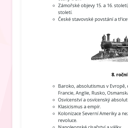
Zámořské objevy 15. a 16. století
století.
České stavovské povstání a třicet
8. roční
Baroko, absolutismus v Evropě,
Francie, Anglie, Rusko, Osmanská
Osvícenství a osvícenský absolut
Klasicismus a empír.
Kolonizace Severní Ameriky a ne
revoluce.
Napoleonské císařství a války.