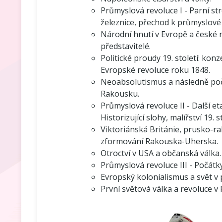
Průmyslová revoluce I - Parní str
železnice, přechod k průmyslové
Národní hnutí v Evropě a české 
představitelé.
Politické proudy 19. století: kon
Evropské revoluce roku 1848.
Neoabsolutismus a následně poč
Rakousku.
Průmyslová revoluce II - Další et
Historizující slohy, malířství 19. s
Viktoriánská Británie, prusko-r
zformování Rakouska-Uherska.
Otroctví v USA a občanská válka.
Průmyslová revoluce III - Počátky
Evropský kolonialismus a svět v 
První světová válka a revoluce v