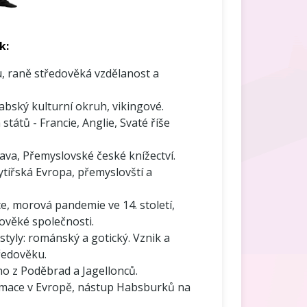
k:
u, raně středověká vzdělanost a
bský kulturní okruh, vikingové.
átů - Francie, Anglie, Svaté říše
va, Přemyslovské české knížectví.
ytířská Evropa, přemyslovští a
e, morová pandemie ve 14. století,
ověké společnosti.
tyly: románský a gotický. Vznik a
ředověku.
řího z Poděbrad a Jagellonců.
mace v Evropě, nástup Habsburků na