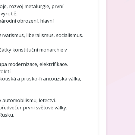
oje, rozvoj metalurgie, první
 výrobě.
národní obrození, hlavní
zervatismus, liberalismus, socialismus.
átky konstituční monarchie v
apa modernizace, elektrifikace.
toletí.
akouská a prusko-francouzská válka,
 automobilismu, letectví.
předvečer první světové války.
 Rusku.