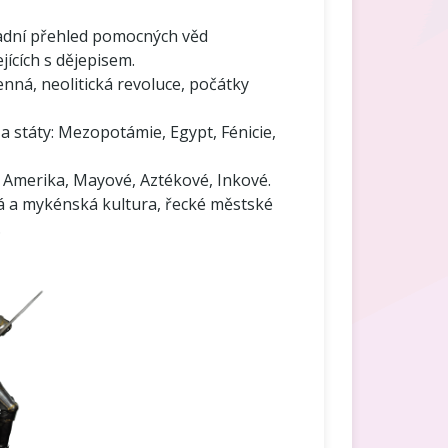
ladní přehled pomocných věd
ejících s dějepisem.
nná, neolitická revoluce, počátky
a státy: Mezopotámie, Egypt, Fénicie,
 Amerika, Mayové, Aztékové, Inkové.
ká a mykénská kultura, řecké městské
.