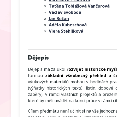
Taťána Tobiášová Vančurová
Václav Svoboda
Jan Bočan
Adéla Kubeschová
Viera Stehlíková
Dějepis
Dějepis má za úkol
rozvíjet historické myš
formou
základní všeobecný přehled o č
výukových materiálů mohou v hodinách pra
(výňatky historických textů, listin, dobové
záběry). V rámci vlastních projektů a prezen
které by měli uvádět na konci práce v rámci cit
Cílem předmětu není učinit si na vše jednozn