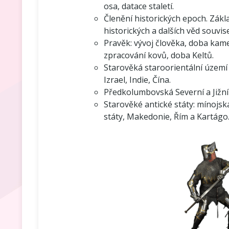
osa, datace staletí.
Členění historických epoch. Zák
historických a dalších věd souvis
Pravěk: vývoj člověka, doba kame
zpracování kovů, doba Keltů.
Starověká staroorientální území 
Izrael, Indie, Čína.
Předkolumbovská Severní a Jižní
Starověké antické státy: mínojs
státy, Makedonie, Řím a Kartágo