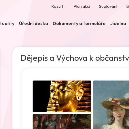
Rozvrh
Plán akcí
Suplování
B
tuality
Úřední deska
Dokumenty a formuláře
Jídelna
Dějepis a Výchova k občanstv