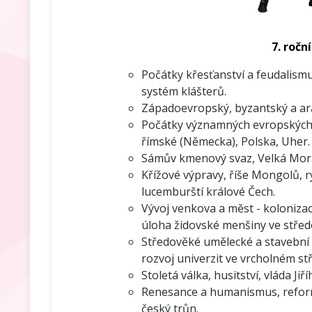
7. roční
Počátky křesťanství a feudalism
systém klášterů.
Západoevropský, byzantský a ara
Počátky významných evropských st
římské (Německa), Polska, Uher.
Sámův kmenový svaz, Velká Mora
Křížové výpravy, říše Mongolů, r
lucemburští králové Čech.
Vývoj venkova a měst - kolonizac
úloha židovské menšiny ve střed
Středověké umělecké a stavební s
rozvoj univerzit ve vrcholném st
Stoletá válka, husitství, vláda Ji
Renesance a humanismus, refor
český trůn.