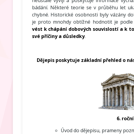
neustále vyvíjí a poskytuje informace vychá
bádání. Některé teorie se v průběhu let u
chybné. Historické osobnosti byly vázány d
je proto mnohdy obtížné hodnotit je podl
vést k chápání dobových souvislostí a k t
své příčiny a důsledky
.
Dějepis poskytuje základní přehled o ná
6. roční
Úvod do dějepisu, prameny pozná