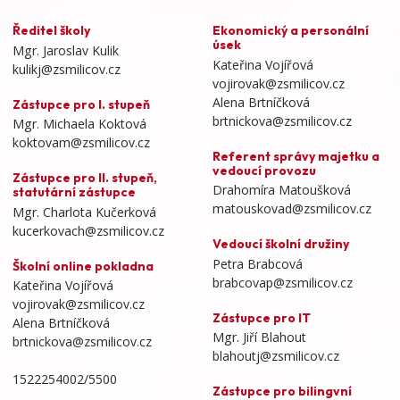
Ředitel školy
Ekonomický a personální
úsek
Mgr. Jaroslav Kulik
Kateřina Vojířová
kulikj@zsmilicov.cz
vojirovak@zsmilicov.cz
Alena Brtníčková
Zástupce pro I. stupeň
brtnickova@zsmilicov.cz
Mgr. Michaela Koktová
koktovam@zsmilicov.cz
Referent správy majetku a
vedoucí provozu
Zástupce pro II. stupeň,
Drahomíra Matoušková
statutární zástupce
matouskovad@zsmilicov.cz
Mgr. Charlota Kučerková
kucerkovach@zsmilicov.cz
Vedoucí školní družiny
Petra Brabcová
Školní online pokladna
brabcovap@zsmilicov.cz
Kateřina Vojířová
vojirovak@zsmilicov.cz
Zástupce pro IT
Alena Brtníčková
Mgr. Jiří Blahout
brtnickova@zsmilicov.cz
blahoutj@zsmilicov.cz
1522254002/5500
Zástupce pro bilingvní