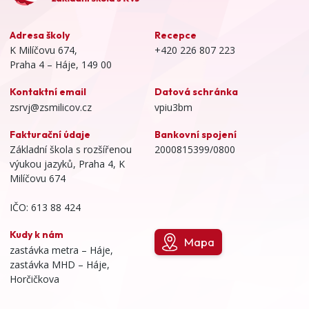
Adresa školy
Recepce
K Milíčovu 674,
+420 226 807 223
Praha 4 – Háje, 149 00
Kontaktní email
Datová schránka
zsrvj@zsmilicov.cz
vpiu3bm
Fakturační údaje
Bankovní spojení
Základní škola s rozšířenou
2000815399/0800
výukou jazyků, Praha 4, K
Milíčovu 674
IČO: 613 88 424
Kudy k nám
Mapa
zastávka metra – Háje,
zastávka MHD – Háje,
Horčičkova