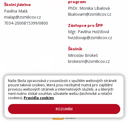
program
Školní jídelna
PhDr. Monika Líbalová
Pavlína Malá
libalovam@zsmilicov.cz
malap@zsmilicov.cz
7034-2000815399/0800
Zástupce pro ŠPP
Mgr. Pavlína Hvižďová
hvizdovap@zsmilicov.cz
Školník
Miroslav Brokeš
brokesm@zsmilicov.cz
Naše škola zpracovává v souvislosti s využitím webových stránek
pouze taková cookies, která jsou nezbytně nutná pro zajištění
Všechna práva vyhrazena. Copyright © 2026 |
provozu webových stránek a internetových služeb, a u kterých
není nutno získat souhlas uživatele webu (technické a relační
Mapa stránek
|
Kontakty
|
Přihlásit
|
Prohlášení
cookies).
Pravidla cookies
o přístupnosti
|
Pravidla COOKIES
|
GDPR
ROZUMÍM