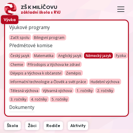
ZŠ K MILÍČOVU
základní škola s RVJ
Výuka
Výukové programy
Začít spolu
Bilingvní program
Předmětové komise
Český jazyk
Matematika
Anglický jazyk
Německý jazyk
Fyzika
Chemie
Přírodopis a Výchova ke zdraví
Dějepis a Výchova k občanství
Zeměpis
Informační technologie a Člověk a svět práce
Hudební výchova
Tělesná výchova
Výtvarná výchova
1. ročníky
2. ročníky
3. ročníky
4. ročníky
5. ročníky
Dokumenty
Škola
Žáci
Rodiče
Aktivity