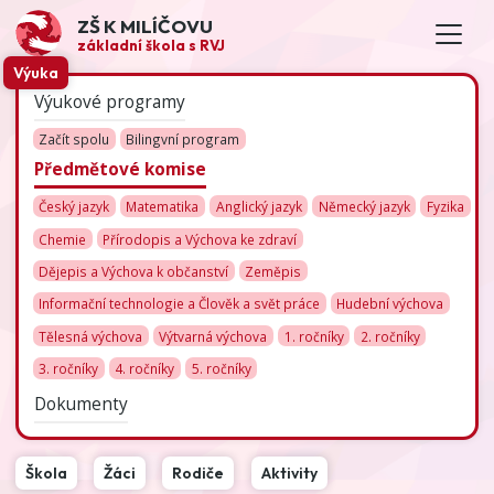
ZŠ K MILÍČOVU
základní škola s RVJ
Výuka
Výukové programy
Začít spolu
Bilingvní program
Předmětové komise
Český jazyk
Matematika
Anglický jazyk
Německý jazyk
Fyzika
Chemie
Přírodopis a Výchova ke zdraví
Dějepis a Výchova k občanství
Zeměpis
Informační technologie a Člověk a svět práce
Hudební výchova
Tělesná výchova
Výtvarná výchova
1. ročníky
2. ročníky
3. ročníky
4. ročníky
5. ročníky
Dokumenty
Škola
Žáci
Rodiče
Aktivity