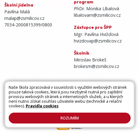
program
Školní jídelna
PhDr. Monika Líbalová
Pavlína Malá
libalovam@zsmilicov.cz
malap@zsmilicov.cz
7034-2000815399/0800
Zástupce pro ŠPP
Mgr. Pavlína Hvižďová
hvizdovap@zsmilicov.cz
Školník
Miroslav Brokeš
brokesm@zsmilicov.cz
Naše škola zpracovává v souvislosti s využitím webových stránek
pouze taková cookies, která jsou nezbytně nutná pro zajištění
Všechna práva vyhrazena. Copyright © 2026 |
provozu webových stránek a internetových služeb, a u kterých
není nutno získat souhlas uživatele webu (technické a relační
Mapa stránek
|
Kontakty
|
Přihlásit
|
Prohlášení
cookies).
Pravidla cookies
o přístupnosti
|
Pravidla COOKIES
|
GDPR
ROZUMÍM