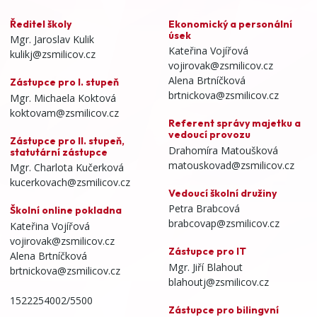
Ředitel školy
Ekonomický a personální
úsek
Mgr. Jaroslav Kulik
Kateřina Vojířová
kulikj@zsmilicov.cz
vojirovak@zsmilicov.cz
Alena Brtníčková
Zástupce pro I. stupeň
brtnickova@zsmilicov.cz
Mgr. Michaela Koktová
koktovam@zsmilicov.cz
Referent správy majetku a
vedoucí provozu
Zástupce pro II. stupeň,
Drahomíra Matoušková
statutární zástupce
matouskovad@zsmilicov.cz
Mgr. Charlota Kučerková
kucerkovach@zsmilicov.cz
Vedoucí školní družiny
Petra Brabcová
Školní online pokladna
brabcovap@zsmilicov.cz
Kateřina Vojířová
vojirovak@zsmilicov.cz
Zástupce pro IT
Alena Brtníčková
Mgr. Jiří Blahout
brtnickova@zsmilicov.cz
blahoutj@zsmilicov.cz
1522254002/5500
Zástupce pro bilingvní