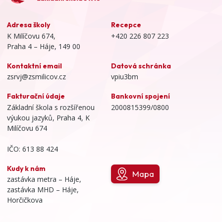
Adresa školy
Recepce
K Milíčovu 674,
+420 226 807 223
Praha 4 – Háje, 149 00
Kontaktní email
Datová schránka
zsrvj@zsmilicov.cz
vpiu3bm
Fakturační údaje
Bankovní spojení
Základní škola s rozšířenou
2000815399/0800
výukou jazyků, Praha 4, K
Milíčovu 674
IČO: 613 88 424
Kudy k nám
Mapa
zastávka metra – Háje,
zastávka MHD – Háje,
Horčičkova