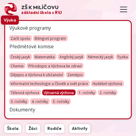
ZŠ K MILÍČOVU
základní škola s RVJ
Výuka
Výukové programy
Začít spolu
Bilingvní program
Předmětové komise
Český jazyk
Matematika
Anglický jazyk
Německý jazyk
Fyzika
Chemie
Přírodopis a Výchova ke zdraví
Dějepis a Výchova k občanství
Zeměpis
Informační technologie a Člověk a svět práce
Hudební výchova
Tělesná výchova
Výtvarná výchova
1. ročníky
2. ročníky
3. ročníky
4. ročníky
5. ročníky
Dokumenty
Škola
Žáci
Rodiče
Aktivity