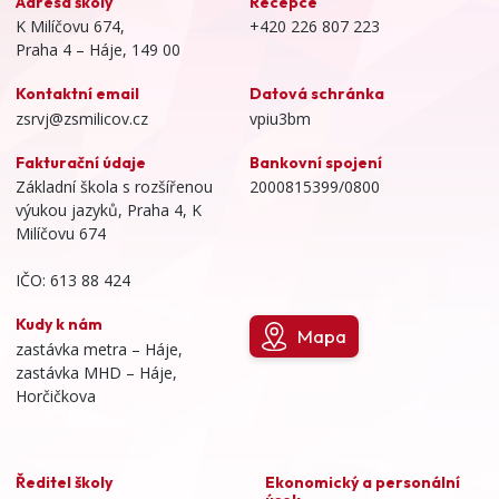
Adresa školy
Recepce
K Milíčovu 674,
+420 226 807 223
Praha 4 – Háje, 149 00
Kontaktní email
Datová schránka
zsrvj@zsmilicov.cz
vpiu3bm
Fakturační údaje
Bankovní spojení
Základní škola s rozšířenou
2000815399/0800
výukou jazyků, Praha 4, K
Milíčovu 674
IČO: 613 88 424
Kudy k nám
Mapa
zastávka metra – Háje,
zastávka MHD – Háje,
Horčičkova
Ředitel školy
Ekonomický a personální