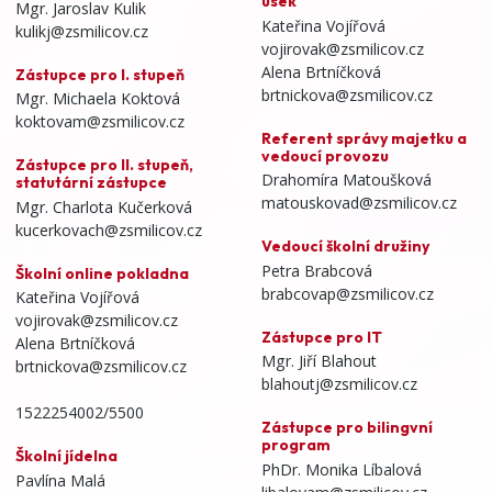
úsek
Mgr. Jaroslav Kulik
Kateřina Vojířová
kulikj@zsmilicov.cz
vojirovak@zsmilicov.cz
Alena Brtníčková
Zástupce pro I. stupeň
brtnickova@zsmilicov.cz
Mgr. Michaela Koktová
koktovam@zsmilicov.cz
Referent správy majetku a
vedoucí provozu
Zástupce pro II. stupeň,
Drahomíra Matoušková
statutární zástupce
matouskovad@zsmilicov.cz
Mgr. Charlota Kučerková
kucerkovach@zsmilicov.cz
Vedoucí školní družiny
Petra Brabcová
Školní online pokladna
brabcovap@zsmilicov.cz
Kateřina Vojířová
vojirovak@zsmilicov.cz
Zástupce pro IT
Alena Brtníčková
Mgr. Jiří Blahout
brtnickova@zsmilicov.cz
blahoutj@zsmilicov.cz
1522254002/5500
Zástupce pro bilingvní
program
Školní jídelna
PhDr. Monika Líbalová
Pavlína Malá