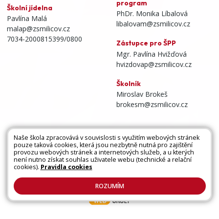
program
Školní jídelna
PhDr. Monika Líbalová
Pavlína Malá
libalovam@zsmilicov.cz
malap@zsmilicov.cz
7034-2000815399/0800
Zástupce pro ŠPP
Mgr. Pavlína Hvižďová
hvizdovap@zsmilicov.cz
Školník
Miroslav Brokeš
brokesm@zsmilicov.cz
Naše škola zpracovává v souvislosti s využitím webových stránek
pouze taková cookies, která jsou nezbytně nutná pro zajištění
Všechna práva vyhrazena. Copyright © 2026 |
provozu webových stránek a internetových služeb, a u kterých
není nutno získat souhlas uživatele webu (technické a relační
Mapa stránek
|
Kontakty
|
Přihlásit
|
Prohlášení
cookies).
Pravidla cookies
o přístupnosti
|
Pravidla COOKIES
|
GDPR
ROZUMÍM