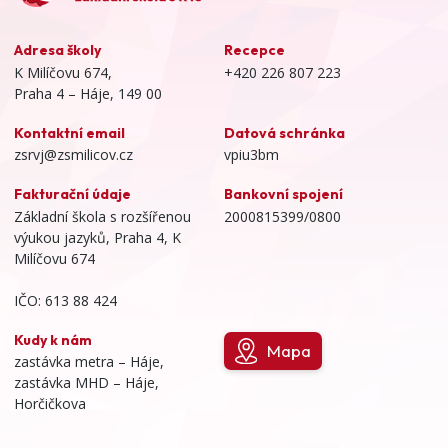
Adresa školy
Recepce
K Milíčovu 674,
+420 226 807 223
Praha 4 – Háje, 149 00
Kontaktní email
Datová schránka
zsrvj@zsmilicov.cz
vpiu3bm
Fakturační údaje
Bankovní spojení
Základní škola s rozšířenou
2000815399/0800
výukou jazyků, Praha 4, K
Milíčovu 674
IČO: 613 88 424
Kudy k nám
Mapa
zastávka metra – Háje,
zastávka MHD – Háje,
Horčičkova