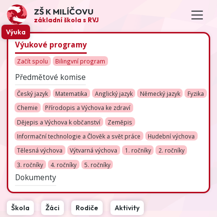
ZŠ K MILÍČOVU
základní škola s RVJ
Výuka
Výukové programy
Začít spolu
Bilingvní program
Předmětové komise
Český jazyk
Matematika
Anglický jazyk
Německý jazyk
Fyzika
Chemie
Přírodopis a Výchova ke zdraví
Dějepis a Výchova k občanství
Zeměpis
Informační technologie a Člověk a svět práce
Hudební výchova
Tělesná výchova
Výtvarná výchova
1. ročníky
2. ročníky
3. ročníky
4. ročníky
5. ročníky
Dokumenty
Škola
Žáci
Rodiče
Aktivity