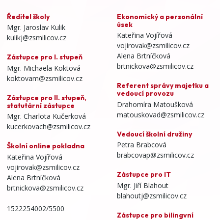
Ředitel školy
Ekonomický a personální
úsek
Mgr. Jaroslav Kulik
Kateřina Vojířová
kulikj@zsmilicov.cz
vojirovak@zsmilicov.cz
Alena Brtníčková
Zástupce pro I. stupeň
brtnickova@zsmilicov.cz
Mgr. Michaela Koktová
koktovam@zsmilicov.cz
Referent správy majetku a
vedoucí provozu
Zástupce pro II. stupeň,
Drahomíra Matoušková
statutární zástupce
matouskovad@zsmilicov.cz
Mgr. Charlota Kučerková
kucerkovach@zsmilicov.cz
Vedoucí školní družiny
Petra Brabcová
Školní online pokladna
brabcovap@zsmilicov.cz
Kateřina Vojířová
vojirovak@zsmilicov.cz
Zástupce pro IT
Alena Brtníčková
Mgr. Jiří Blahout
brtnickova@zsmilicov.cz
blahoutj@zsmilicov.cz
1522254002/5500
Zástupce pro bilingvní