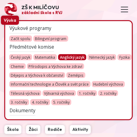
ZŠ K MILÍČOVU
základní škola s RVJ
Výuka
Výukové programy
Začít spolu
Bilingvní program
Předmětové komise
Český jazyk
Matematika
Anglický jazyk
Německý jazyk
Fyzika
Chemie
Přírodopis a Výchova ke zdraví
Dějepis a Výchova k občanství
Zeměpis
Informační technologie a Člověk a svět práce
Hudební výchova
Tělesná výchova
Výtvarná výchova
1. ročníky
2. ročníky
3. ročníky
4. ročníky
5. ročníky
Dokumenty
Škola
Žáci
Rodiče
Aktivity