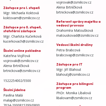
vojirovak@zsmilicov.cz
Alena Brtníčková
Zástupce pro I. stupeň
brtnickova@zsmilicov.cz
Mgr. Michaela Koktová
koktovam@zsmilicov.cz
Referent správy majetku a
vedoucí provozu
Zástupce pro II. stupeň,
Drahomíra Matoušková
statutární zástupce
matouskovad@zsmilicov.cz
Mgr. Charlota Kučerková
kucerkovach@zsmilicov.cz
Vedoucí školní družiny
Petra Brabcová
Školní online pokladna
brabcovap@zsmilicov.cz
Kateřina Vojířová
vojirovak@zsmilicov.cz
Zástupce pro IT
Alena Brtníčková
Mgr. Jiří Blahout
brtnickova@zsmilicov.cz
blahoutj@zsmilicov.cz
1522254002/5500
Zástupce pro bilingvní
program
Školní jídelna
PhDr. Monika Líbalová
Pavlína Malá
libalovam@zsmilicov.cz
malap@zsmilicov.cz
7034-2000815399/0800