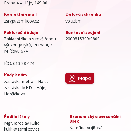
Praha 4 – Háje, 149 00
Kontaktní email
Datová schránka
zsrvj@zsmilicov.cz
vpiu3bm
Fakturační údaje
Bankovní spojení
Základní škola s rozšířenou
2000815399/0800
výukou jazyků, Praha 4, K
Milíčovu 674
IČO: 613 88 424
Kudy k nám
Mapa
zastávka metra – Háje,
zastávka MHD – Háje,
Horčičkova
Ředitel školy
Ekonomický a personální
úsek
Mgr. Jaroslav Kulik
Kateřina Vojířová
kulikj@zsmilicov.cz